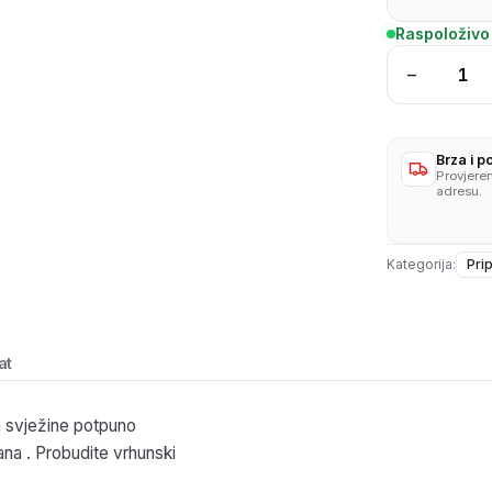
Raspoloživo
−
Pesto
Genov
500g
količina
Brza i 
Provjere
adresu.
Kategorija:
Pri
at
a svježine potpuno
ana . Probudite vrhunski