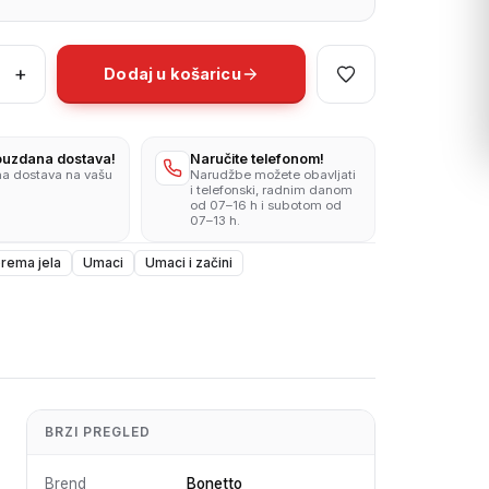
+
Dodaj u košaricu
ese
pouzdana dostava!
Naručite telefonom!
na dostava na vašu
Narudžbe možete obavljati
i telefonski, radnim danom
od 07–16 h i subotom od
07–13 h.
prema jela
Umaci
Umaci i začini
BRZI PREGLED
Brend
Bonetto