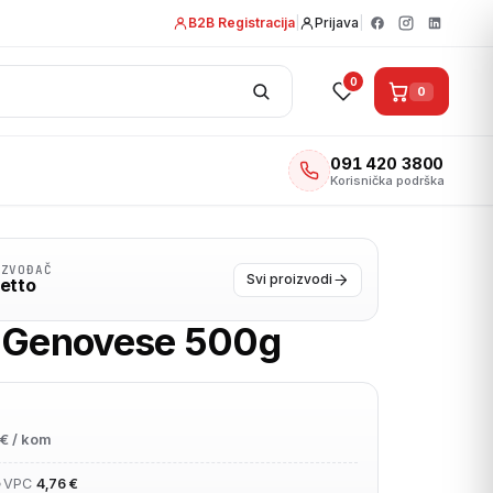
B2B Registracija
|
Prijava
|
0
0
091 420 3800
Korisnička podrška
IZVOĐAČ
Svi proizvodi
etto
 Genovese 500g
€ / kom
•
VPC
4,76 €