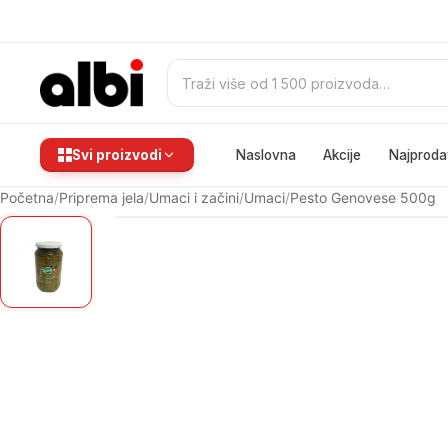
Pretraži:
Svi proizvodi
Naslovna
Akcije
Najproda
Početna
/
Priprema jela
/
Umaci i začini
/
Umaci
/
Pesto Genovese 500g