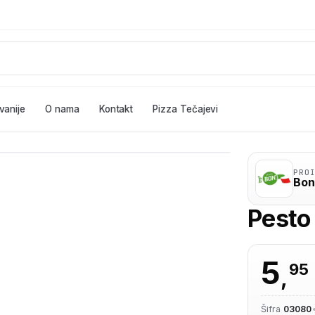
vanije
O nama
Kontakt
Pizza Tečajevi
PRO
Bon
Pesto
5
95
,
Šifra
03080