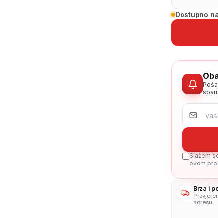
Dostupno na
Oba
Poša
spam
Slažem se 
ovom proi
Brza i 
Provjere
adresu.