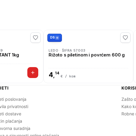
DS
79
LEDO · ŠIFRA 57003
TANT 1kg
Rižoto s piletinom i povrćem 600 g
4
14
,
€ / kom
JETI
KORIS
eti poslovanja
Zašto o
vila privatnosti
Kako k
eti dostave
Robne 
in plaćanja
vorna suradnja
ava o sigurnosti online plaćanja