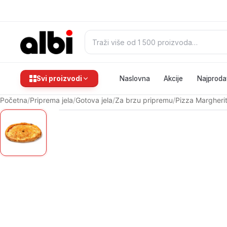
Pretraži:
Svi proizvodi
Naslovna
Akcije
Najproda
Početna
/
Priprema jela
/
Gotova jela
/
Za brzu pripremu
/
Pizza Margher