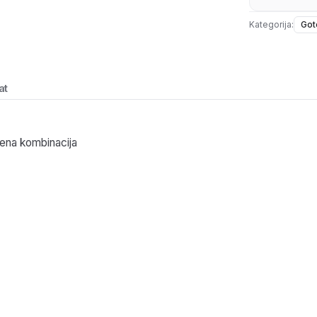
Kategorija:
Got
at
ena kombinacija