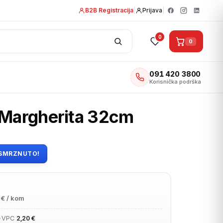
B2B Registracija
|
Prijava
|
0
0
091 420 3800
Korisnička podrška
 Margherita 32cm
SMRZNUTO!
€ / kom
•
VPC
2,20 €