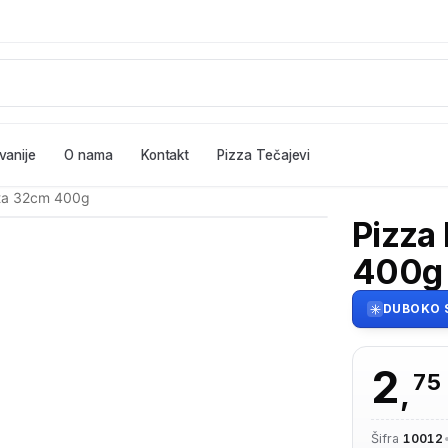
vanije
O nama
Kontakt
Pizza Tečajevi
ita 32cm 400g
Pizza
400g
DUBOKO 
2
75
,
Šifra
10012