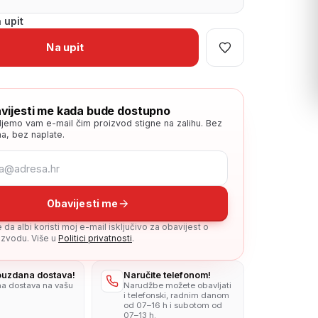
 upit
Na upit
vijesti me kada bude dostupno
ljemo vam e-mail čim proizvod stigne na zalihu. Bez
a, bez naplate.
Obavijesti me
da albi koristi moj e-mail isključivo za obavijest o
zvodu. Više u
Politici privatnosti
.
pouzdana dostava!
Naručite telefonom!
na dostava na vašu
Narudžbe možete obavljati
i telefonski, radnim danom
od 07–16 h i subotom od
07–13 h.