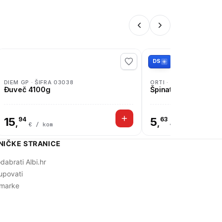
DS
DIEM GP · ŠIFRA 03038
ORTI · ŠIFRA 14034
Đuveč 4100g
Špinat list briket 2,5
15
94
5
63
,
,
€ / kom
€ / kom
NIČKE STRANICE
dabrati Albi.hr
upovati
marke