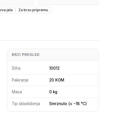
ova jela
Za brzu pripremu
BRZI PREGLED
Šifra
10012
Pakiranje
20 KOM
Masa
0 kg
Tip skladištenja
Smrznuto (≤ −18 °C)