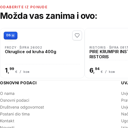
ODABERITE IZ PONUDE
Možda vas zanima i ovo:
DS
FROZY · ŠIFRA 26002
RISTORIS · ŠIFRA 081
Okruglice od kruha 400g
PIRE KRUMPIR INS
RISTORIS
1
99
6
94
,
,
€ / kom
€ / kom
OSNOVNI PODACI
UV
O nama
Uvj
Osnovni podaci
Pra
Društvena odgovornost
Uvj
Postani dio tima
Nač
Kontakt
Ugo
Novosti
Izj