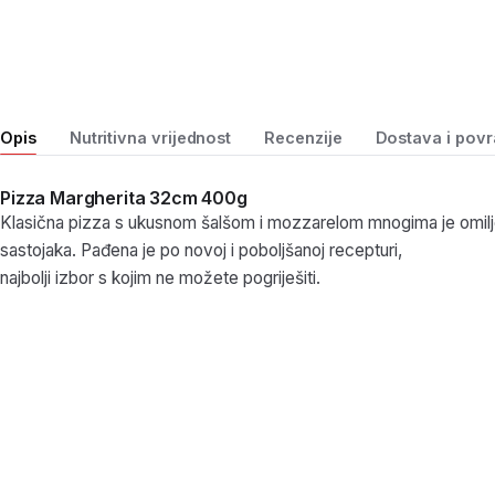
Opis
Nutritivna vrijednost
Recenzije
Dostava i povr
Pizza Margherita 32cm 400g
Klasična pizza s ukusnom šalšom i mozzarelom mnogima je omilj
sastojaka. Pađena je po novoj i poboljšanoj recepturi,
najbolji izbor s kojim ne možete pogriješiti.