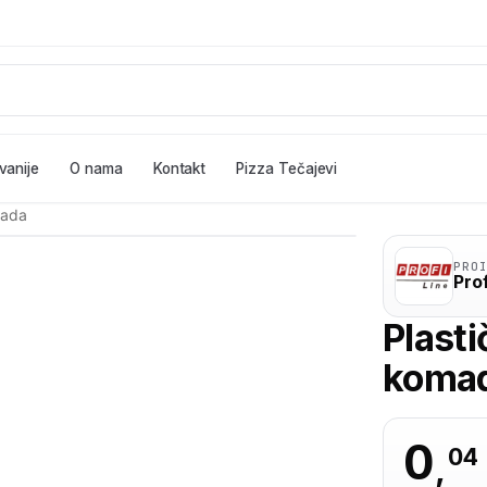
vanije
O nama
Kontakt
Pizza Tečajevi
mada
PRO
Prof
Plasti
koma
0
04
,