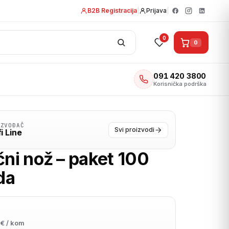
B2B Registracija
|
Prijava
|
0
0
091 420 3800
Korisnička podrška
IZVOĐAČ
Svi proizvodi
i Line
čni nož – paket 100
da
€ / kom