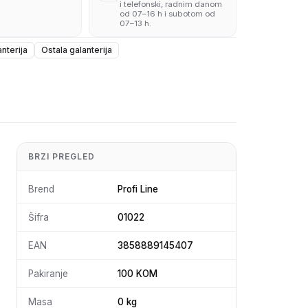
i telefonski, radnim danom
od 07–16 h i subotom od
07–13 h.
nterija
Ostala galanterija
BRZI PREGLED
Brend
Profi Line
Šifra
01022
EAN
3858889145407
Pakiranje
100 KOM
Masa
0 kg