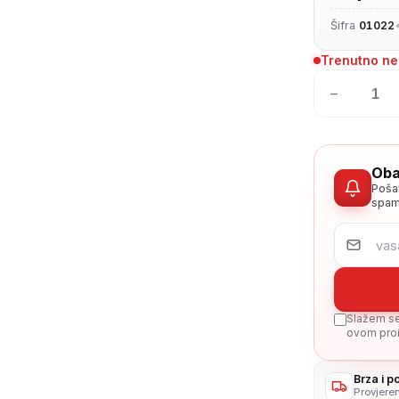
Šifra
01022
Trenutno n
−
Oba
Poša
spam
Slažem se 
ovom proi
Brza i 
Provjere