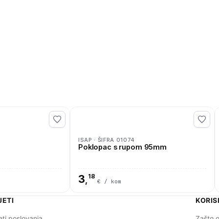
ISAP · ŠIFRA 01074
Poklopac s rupom 95mm
3
18
,
€ / kom
JETI
KORIS
eti poslovanja
Zašto o