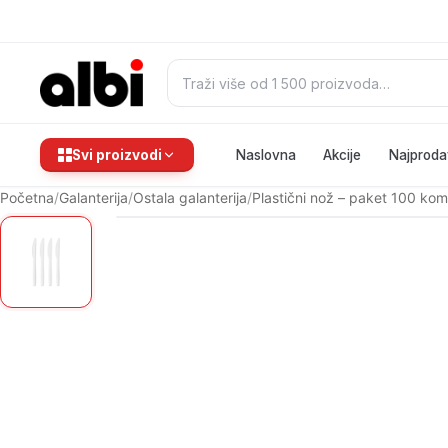
Pretraži:
Svi proizvodi
Naslovna
Akcije
Najproda
Početna
/
Galanterija
/
Ostala galanterija
/
Plastični nož – paket 100 ko