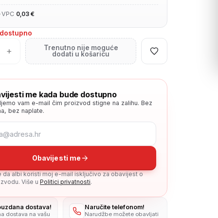
•
VPC
0,03 €
edostupno
Trenutno nije moguće
+
dodati u košaricu
vijesti me kada bude dostupno
ljemo vam e-mail čim proizvod stigne na zalihu. Bez
a, bez naplate.
Obavijesti me
da albi koristi moj e-mail isključivo za obavijest o
zvodu. Više u
Politici privatnosti
.
pouzdana dostava!
Naručite telefonom!
na dostava na vašu
Narudžbe možete obavljati