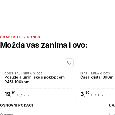
ODABERITE IZ PONUDE
Možda vas zanima i ovo:
CONTITAL · ŠIFRA 01035
ISAP · ŠIFRA 01073
Posude aluminijske s poklopcem
Čaša kristal 390ml
R45L 100kom
19
91
3
90
,
,
€ / kom
€ / kom
OSNOVNI PODACI
UV
O nama
Uvj