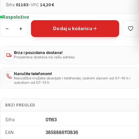
Šifra
01163
•
VPC
14,20 €
Raspoloživo
−
+
Dodaj u košaricu
POSUDA
EPS
HB10
240x155x70mm
Brza i pouzdana dostava!
Provjerena dostava na vašu adresu.
125/1
količina
Naručite telefonom!
Narudžbe možete obavljati i telefonski, radnim danom od 07–16 h i
subotom od 07–13 h.
BRZI PREGLED
Šifra
01163
EAN
3858886113836