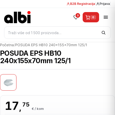
B2B Registracija
|
Prijava
|
0
0
Pretraži:
Početna
/
POSUDA EPS HB10 240x155x70mm 125/1
POSUDA EPS HB10
240x155x70mm 125/1
17
75
,
€ / kom