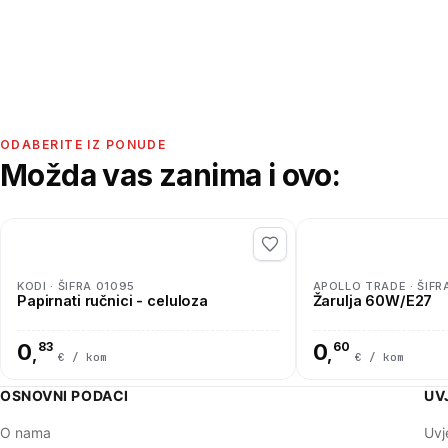
ODABERITE IZ PONUDE
Možda vas zanima i ovo:
KODI · ŠIFRA 01095
APOLLO TRADE · ŠIFR
Papirnati ručnici - celuloza
Žarulja 60W/E27
0
83
0
60
,
,
€ / kom
€ / kom
OSNOVNI PODACI
UV
O nama
Uvj