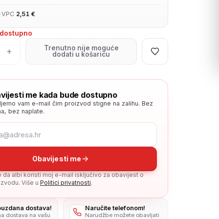
•
VPC
2,51 €
edostupno
Trenutno nije moguće
+
dodati u košaricu
vijesti me kada bude dostupno
ljemo vam e-mail čim proizvod stigne na zalihu. Bez
a, bez naplate.
Obavijesti me
da albi koristi moj e-mail isključivo za obavijest o
zvodu. Više u
Politici privatnosti
.
pouzdana dostava!
Naručite telefonom!
na dostava na vašu
Narudžbe možete obavljati