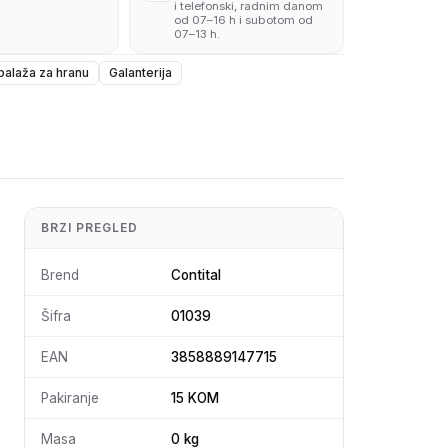
i telefonski, radnim danom
od 07–16 h i subotom od
07–13 h.
alaža za hranu
Galanterija
BRZI PREGLED
Brend
Contital
Šifra
01039
EAN
3858889147715
Pakiranje
15 KOM
Masa
0 kg