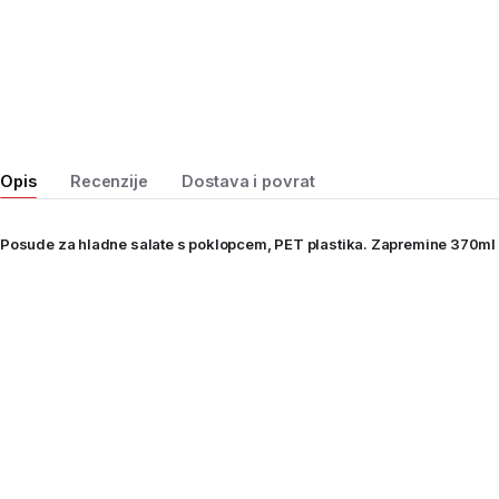
Opis
Recenzije
Dostava i povrat
Posude za hladne salate s poklopcem, PET plastika. Zapremine 370ml 