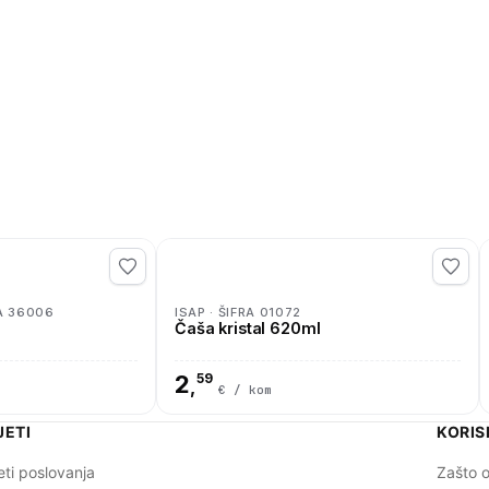
A 36006
ISAP · ŠIFRA 01072
Čaša kristal 620ml
2
59
,
€ / kom
JETI
KORIS
eti poslovanja
Zašto o