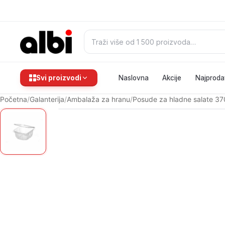
Pretraži:
Svi proizvodi
Naslovna
Akcije
Najproda
Početna
/
Galanterija
/
Ambalaža za hranu
/
Posude za hladne salate 3