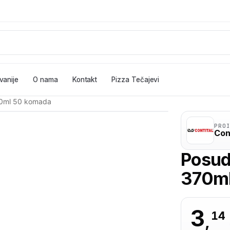
vanije
O nama
Kontakt
Pizza Tečajevi
70ml 50 komada
PRO
Con
Posud
370ml
3
14
,