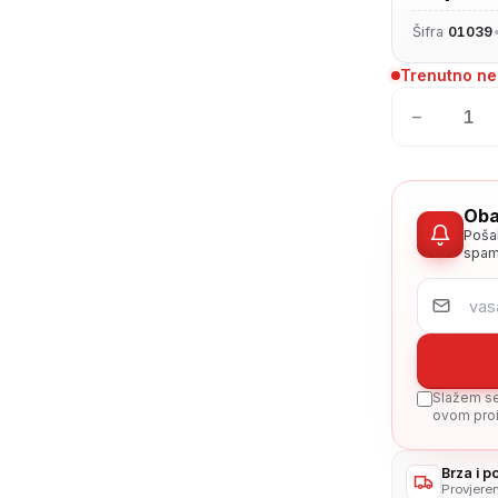
Šifra
01039
Trenutno n
−
Oba
Poša
spam
Slažem se 
ovom proi
Brza i 
Provjere