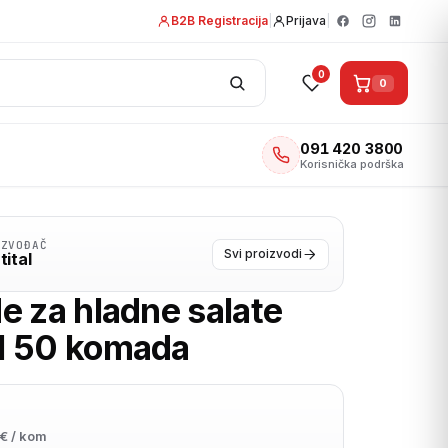
B2B Registracija
|
Prijava
|
0
0
091 420 3800
Korisnička podrška
IZVOĐAČ
Svi proizvodi
tital
e za hladne salate
 50 komada
€ / kom