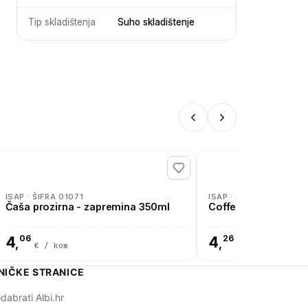
Tip skladištenja
Suho skladištenje
ISAP · ŠIFRA 01071
ISAP · ŠIFRA 01070
Čaša prozirna - zapremina 350ml
Coffee TO GO pokl
4
06
4
26
,
,
€ / kom
€ / kom
NIČKE STRANICE
dabrati Albi.hr