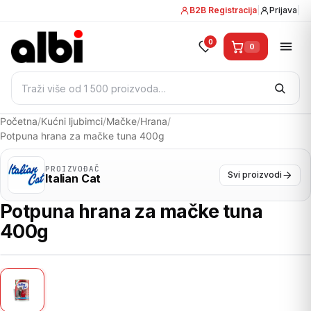
B2B Registracija
|
Prijava
|
0
0
Pretraži:
Početna
/
Kućni ljubimci
/
Mačke
/
Hrana
/
Potpuna hrana za mačke tuna 400g
PROIZVOĐAČ
Svi proizvodi
Italian Cat
Potpuna hrana za mačke tuna
400g