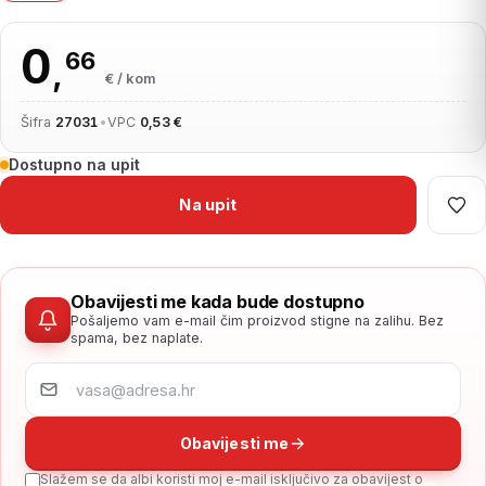
0
66
,
€ / kom
Šifra
27031
•
VPC
0,53 €
Dostupno na upit
Na upit
Obavijesti me kada bude dostupno
Pošaljemo vam e-mail čim proizvod stigne na zalihu. Bez
spama, bez naplate.
Obavijesti me
Slažem se da albi koristi moj e-mail isključivo za obavijest o