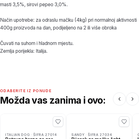
masti 3,5%, sirovi pepeo 3,0%.
Način upotrebe: za odraslu mačku (4kg) pri normalnoj aktivnosti
400g proizvoda na dan, podijeljeno na 2 ili više obroka
Čuvati na suhom i hladnom mjestu.
Zemlja porijekla: Italija.
ODABERITE IZ PONUDE
Možda vas zanima i ovo:
ITALIAN DOG · ŠIFRA 27014
SANDY · ŠIFRA 27034