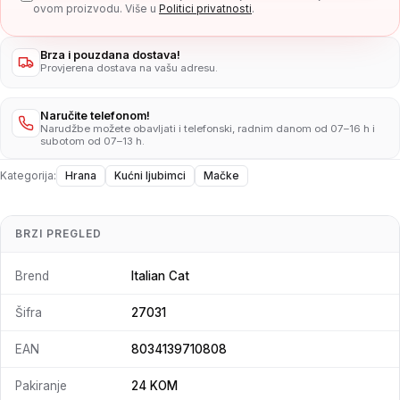
ovom proizvodu. Više u
Politici privatnosti
.
Brza i pouzdana dostava!
Provjerena dostava na vašu adresu.
Naručite telefonom!
Narudžbe možete obavljati i telefonski, radnim danom od 07–16 h i
subotom od 07–13 h.
Kategorija:
Hrana
Kućni ljubimci
Mačke
BRZI PREGLED
Brend
Italian Cat
Šifra
27031
EAN
8034139710808
Pakiranje
24 KOM