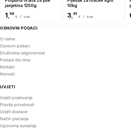
Potpuna hrana za pse
Pijesak za mačke light
janjetina 1250g
10kg
1
59
3
91
,
,
€ / kom
€ / kom
OSNOVNI PODACI
O nama
Osnovni podaci
Društvena odgovornost
Postani dio tima
Kontakt
Novosti
UVJETI
Uvjeti poslovanja
Pravila privatnosti
Uvjeti dostave
Način plaćanja
Ugovorna suradnja