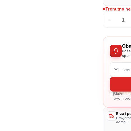
Trenutno n
−
Oba
Poša
spam
Slažem se 
ovom proi
Brza i 
Provjere
adresu.