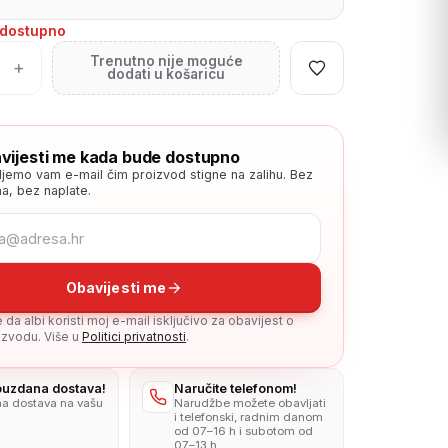
edostupno
Trenutno nije moguće
+
dodati u košaricu
vijesti me kada bude dostupno
ljemo vam e-mail čim proizvod stigne na zalihu. Bez
a, bez naplate.
Obavijesti me
da albi koristi moj e-mail isključivo za obavijest o
zvodu. Više u
Politici privatnosti
.
pouzdana dostava!
Naručite telefonom!
na dostava na vašu
Narudžbe možete obavljati
i telefonski, radnim danom
od 07–16 h i subotom od
07–13 h.