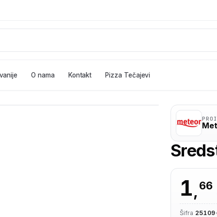
vanije
O nama
Kontakt
Pizza Tečajevi
PRO
Met
Sredst
1
66
,
Šifra
25109