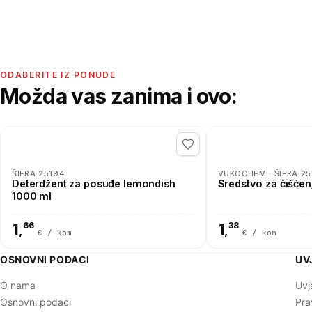
ODABERITE IZ PONUDE
Možda vas zanima i ovo:
ŠIFRA 25194
VUKOCHEM · ŠIFRA 25
Deterdžent za posuđe lemondish
Sredstvo za čišće
1000 ml
1
66
1
38
,
,
€ / kom
€ / kom
OSNOVNI PODACI
UV
O nama
Uvj
Osnovni podaci
Pra