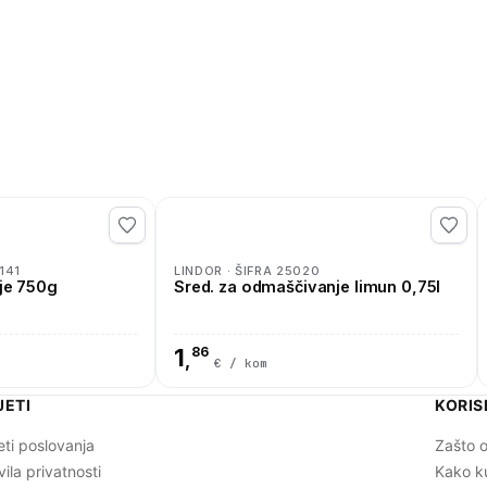
141
LINDOR · ŠIFRA 25020
nje 750g
Sred. za odmaščivanje limun 0,75l
1
86
,
€ / kom
JETI
KORIS
eti poslovanja
Zašto o
vila privatnosti
Kako k