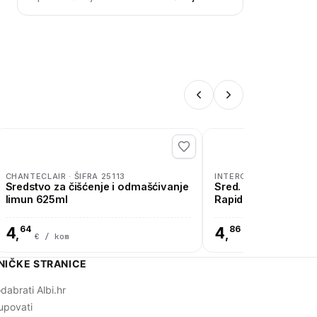
CHANTECLAIR · ŠIFRA 25113
INTERCHEM · ŠIFRA 250
Sredstvo za čišćenje i odmašćivanje
Sred. za odmaščiva
limun 625ml
Rapido 0,75l
4
64
4
86
,
,
€ / kom
€ / kom
NIČKE STRANICE
dabrati Albi.hr
upovati