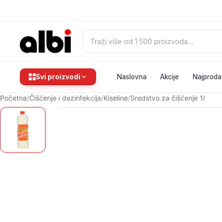
Pretraži:
Svi proizvodi
Naslovna
Akcije
Najproda
Početna
/
Čišćenje i dezinfekcija
/
Kiseline
/
Sredstvo za čišćenje 1l