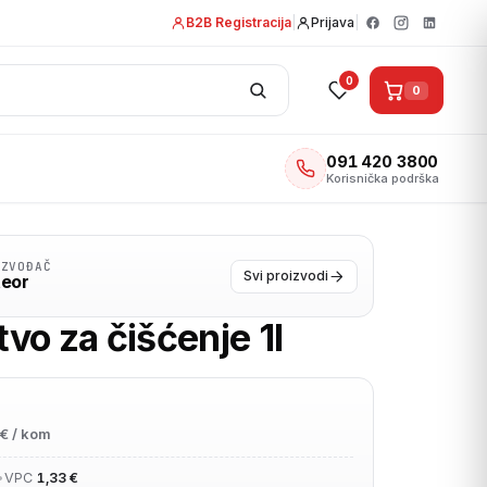
B2B Registracija
|
Prijava
|
0
0
091 420 3800
Korisnička podrška
IZVOĐAČ
Svi proizvodi
eor
vo za čišćenje 1l
€ / kom
•
VPC
1,33 €