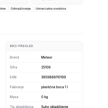
eline
Odmašćivanje
Univerzalna sredstva
BRZI PREGLED
Brend
Meteor
Šifra
25109
EAN
3859888110199
Pakiranje
plastična boca 1 l
Masa
0 kg
Tip skladištenja
Suho skladištenje