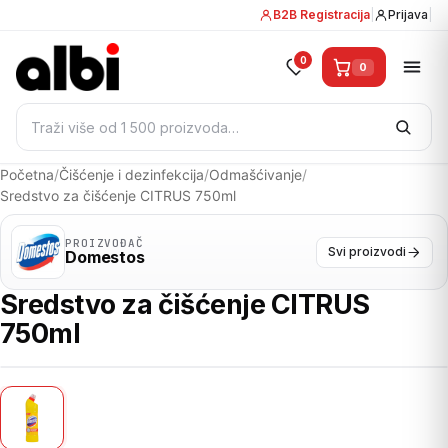
B2B Registracija
|
Prijava
|
0
0
Pretraži:
Početna
/
Čišćenje i dezinfekcija
/
Odmašćivanje
/
Sredstvo za čišćenje CITRUS 750ml
PROIZVOĐAČ
Svi proizvodi
Domestos
Sredstvo za čišćenje CITRUS
750ml