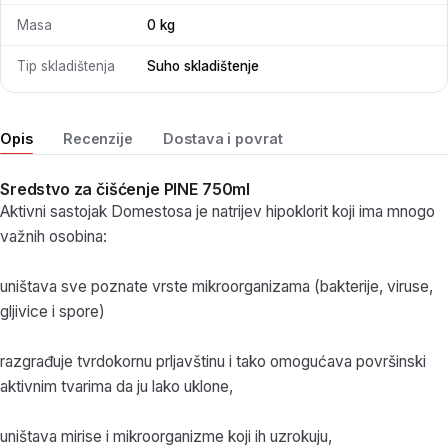
Masa
0 kg
Tip skladištenja
Suho skladištenje
Opis
Recenzije
Dostava i povrat
Sredstvo za čišćenje PINE 750ml
Aktivni sastojak Domestosa je natrijev hipoklorit koji ima mnogo
važnih osobina:
uništava sve poznate vrste mikroorganizama (bakterije, viruse,
gljivice i spore)
razgrađuje tvrdokornu prljavštinu i tako omogućava površinski
aktivnim tvarima da ju lako uklone,
uništava mirise i mikroorganizme koji ih uzrokuju,