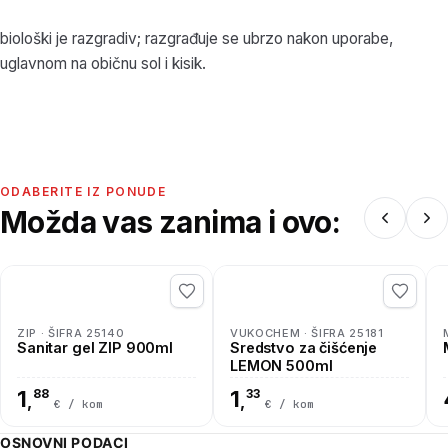
biološki je razgradiv; razgrađuje se ubrzo nakon uporabe,
uglavnom na običnu sol i kisik.
ODABERITE IZ PONUDE
Možda vas zanima i ovo:
ZIP · ŠIFRA 25140
VUKOCHEM · ŠIFRA 25181
Sanitar gel ZIP 900ml
Sredstvo za čišćenje
LEMON 500ml
1
88
1
33
,
,
€ / kom
€ / kom
OSNOVNI PODACI