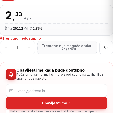
2
33
,
€ / kom
Šifra
25112
•
VPC
1,86 €
Trenutno nedostupno
Trenutno nije moguće dodati
−
+
u košaricu
Obavijesti me kada bude dostupno
Pošaljemo vam e-mail čim proizvod stigne na zalihu. Bez
spama, bez naplate.
Obavijesti me
Slažem se da albi koristi moj e-mail isključivo za obavijest o