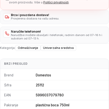
ovom proizvodu. Više u
Politici privatnosti
.
Brza i pouzdana dostava!
Provjerena dostava na vašu adresu.
Naručite telefonom!
Narudžbe možete obavljati i telefonski, radnim danom od 07–16 h i
subotom od 07–13 h.
Kategorija:
Odmašćivanje
Univerzalna sredstva
BRZI PREGLED
Brend
Domestos
Šifra
25112
EAN
5996037079780
Pakiranje
plastična boca 750ml