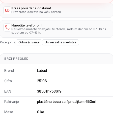
Brza i pouzdana dostava!
Provjerena dostava na vašu adresu.
Naručite telefonom!
Narudžbe možete obavljati i telefonski, radnim danom od 07–16 h i
subotom od 07–13 h.
Kategorija:
Odmašćivanje
Univerzalna sredstva
BRZI PREGLED
Brend
Labud
Šifra
25106
EAN
3850111753619
Pakiranje
plastična boca sa špricaljkom 650ml
Masa
0 kg