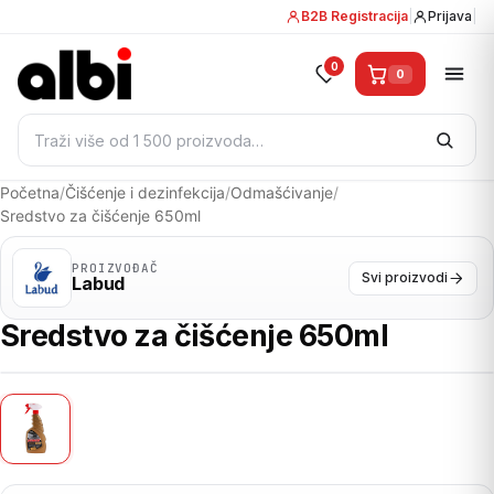
B2B Registracija
|
Prijava
|
0
0
Pretraži:
Početna
/
Čišćenje i dezinfekcija
/
Odmašćivanje
/
Sredstvo za čišćenje 650ml
PROIZVOĐAČ
Svi proizvodi
Labud
Sredstvo za čišćenje 650ml