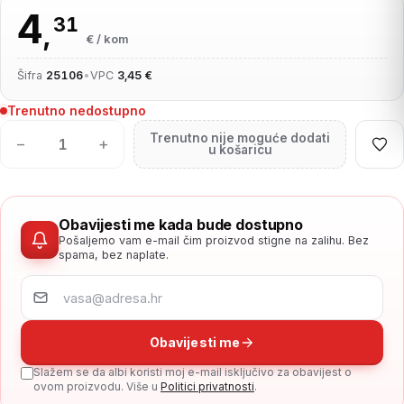
4
31
,
€ / kom
Šifra
25106
•
VPC
3,45 €
Trenutno nedostupno
Trenutno nije moguće dodati
−
+
u košaricu
Obavijesti me kada bude dostupno
Pošaljemo vam e-mail čim proizvod stigne na zalihu. Bez
spama, bez naplate.
Obavijesti me
Slažem se da albi koristi moj e-mail isključivo za obavijest o
ovom proizvodu. Više u
Politici privatnosti
.