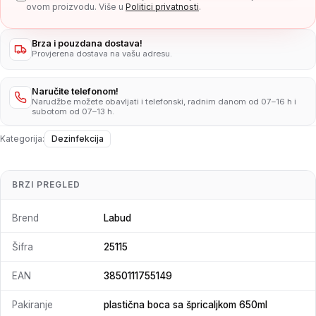
ovom proizvodu. Više u
Politici privatnosti
.
Brza i pouzdana dostava!
Provjerena dostava na vašu adresu.
Naručite telefonom!
Narudžbe možete obavljati i telefonski, radnim danom od 07–16 h i
subotom od 07–13 h.
Kategorija:
Dezinfekcija
BRZI PREGLED
Brend
Labud
Šifra
25115
EAN
3850111755149
Pakiranje
plastična boca sa špricaljkom 650ml