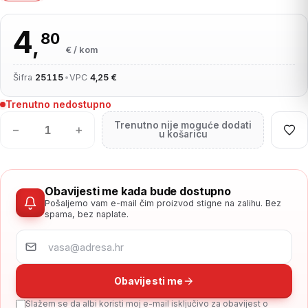
4
80
,
€ / kom
Šifra
25115
•
VPC
4,25 €
Trenutno nedostupno
Trenutno nije moguće dodati
−
+
u košaricu
Obavijesti me kada bude dostupno
Pošaljemo vam e-mail čim proizvod stigne na zalihu. Bez
spama, bez naplate.
Obavijesti me
Slažem se da albi koristi moj e-mail isključivo za obavijest o