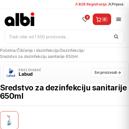
B2B Registracija
|
Prijava
|
0
0
Pretraži:
Početna
/
Čišćenje i dezinfekcija
/
Dezinfekcija
/
Sredstvo za dezinfekciju sanitarije 650ml
PROIZVOĐAČ
Svi proizvodi
Labud
Sredstvo za dezinfekciju sanitarije
650ml