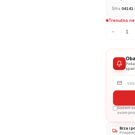
Šifra
04141
Trenutno n
−
Oba
Poša
spam
Slažem se 
ovom proi
Brza i 
Provjere