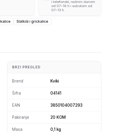
i telefonski, radnim danom
od 07–16 h i subotom od
07–13 h.
ckalice
Slatkiši i grickalice
BRZI PREGLED
Brend
Kviki
Šifra
04141
EAN
3850104007293
Pakiranje
20 KOM
Masa
0,1 kg