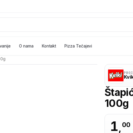
vanije
O nama
Kontakt
Pizza Tečajevi
100g
PRO
Kvik
Štapić
100g
1
00
,