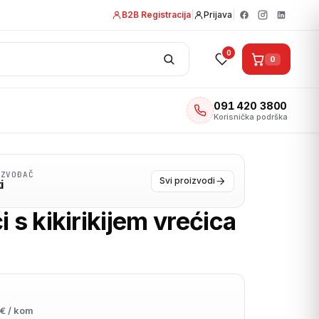
B2B Registracija
|
Prijava
|
0
0
091 420 3800
Korisnička podrška
IZVOĐAČ
Svi proizvodi
i
i s kikirikijem vrećica
€ / kom