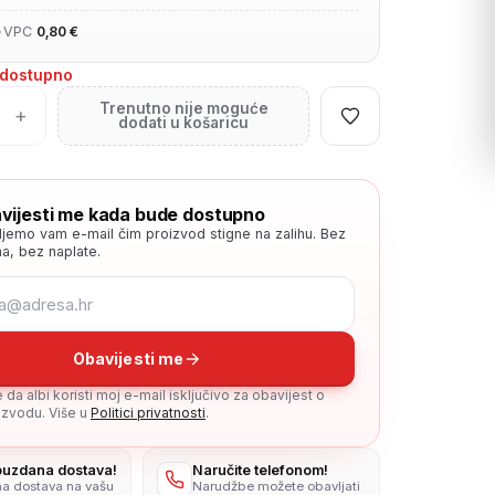
•
VPC
0,80 €
edostupno
Trenutno nije moguće
+
dodati u košaricu
vijesti me kada bude dostupno
ljemo vam e-mail čim proizvod stigne na zalihu. Bez
a, bez naplate.
Obavijesti me
da albi koristi moj e-mail isključivo za obavijest o
zvodu. Više u
Politici privatnosti
.
pouzdana dostava!
Naručite telefonom!
na dostava na vašu
Narudžbe možete obavljati