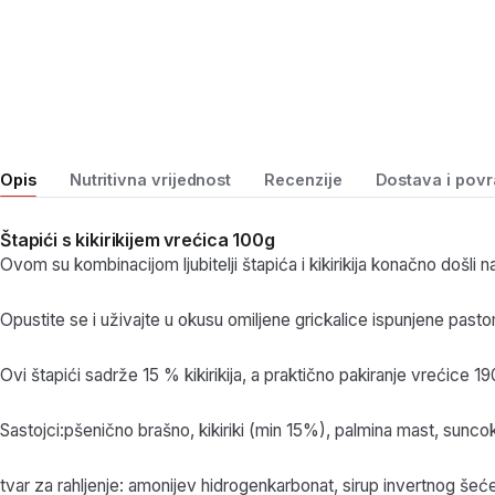
Opis
Nutritivna vrijednost
Recenzije
Dostava i povr
Štapići s kikirikijem vrećica 100g
Ovom su kombinacijom ljubitelji štapića i kikirikija konačno došli n
Opustite se i uživajte u okusu omiljene grickalice ispunjene pastom 
Ovi štapići sadrže 15 % kikirikija, a praktično pakiranje vrećice 1
Sastojci:pšenično brašno, kikiriki (min 15%), palmina mast, suncok
tvar za rahljenje: amonijev hidrogenkarbonat, sirup invertnog šeć