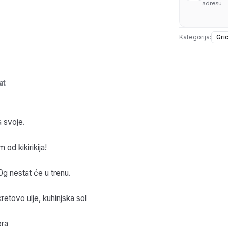
adresu.
Kategorija:
Gri
at
a svoje.
od kikirikija!
90g nestat će u trenu.
retovo ulje, kuhinjska sol
era