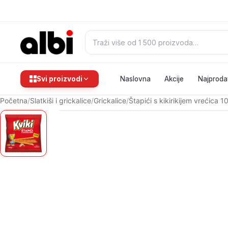
Pretraži:
Svi proizvodi
Naslovna
Akcije
Najproda
Početna
/
Slatkiši i grickalice
/
Grickalice
/
Štapići s kikirikijem vrećica 