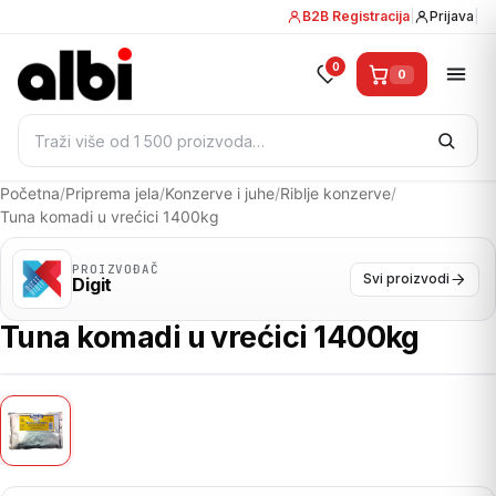
B2B Registracija
|
Prijava
|
0
0
Pretraži:
Početna
/
Priprema jela
/
Konzerve i juhe
/
Riblje konzerve
/
Tuna komadi u vrećici 1400kg
PROIZVOĐAČ
Svi proizvodi
Digit
Tuna komadi u vrećici 1400kg