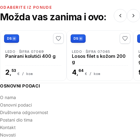
ODABERITE IZ PONUDE
Možda vas zanima i ovo:
DS
DS
LEDO · ŠIFRA 07069
LEDO · ŠIFRA 07065
Panirani kolutići 400 g
Losos filet s kožom 200
g
2
53
4
64
,
,
€ / kom
€ / kom
OSNOVNI PODACI
O nama
Osnovni podaci
Društvena odgovornost
Postani dio tima
Kontakt
Novosti