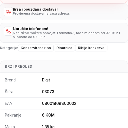
Brza i pouzdana dostava!
Provjerena dostava na vašu adresu.
Naručite telefonom!
Narudžbe možete obavljati i telefonski, radnim danom od 07–16 h i
subotom od 07–13 h.
Kategorija:
Konzervirana riba
Ribarnica
Riblje konzerve
BRZI PREGLED
Brend
Digit
Šifra
03073
EAN
08001868800032
Pakiranje
6 KOM
Masa
1,35 kg