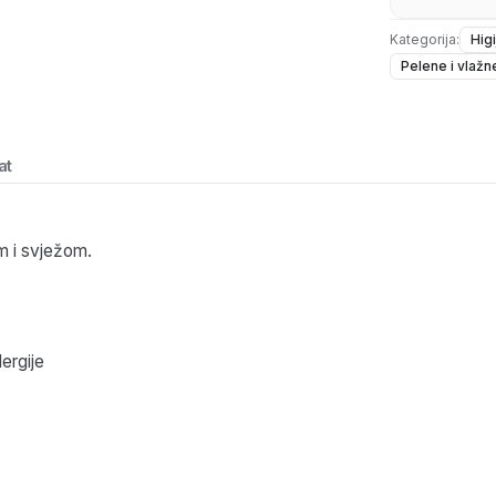
Kategorija:
Hig
Pelene i vlaž
at
 i svježom.
ergije