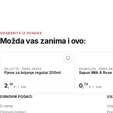
ODABERITE IZ PONUDE
Možda vas zanima i ovo:
GILLETTE · ŠIFRA 28050
PALMOLIVE · ŠIFRA 2
Pjena za brijanje regular 200ml
Sapun Milk & Rose
2
13
0
73
,
,
€ / kom
€ / kom
OSNOVNI PODACI
UV
O nama
Uvj
Osnovni podaci
Pra