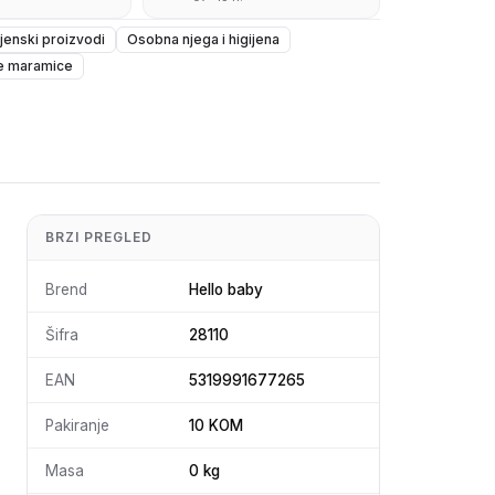
ijenski proizvodi
Osobna njega i higijena
ne maramice
BRZI PREGLED
Brend
Hello baby
Šifra
28110
EAN
5319991677265
Pakiranje
10 KOM
Masa
0 kg