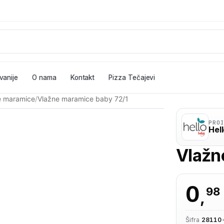
vanije
O nama
Kontakt
Pizza Tečajevi
ne maramice
/
Vlažne maramice baby 72/1
PRO
Hel
Vlažn
0
98
,
Šifra
28110