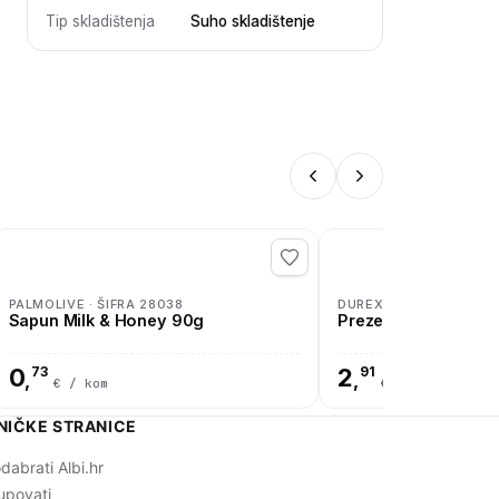
Tip skladištenja
Suho skladištenje
PALMOLIVE · ŠIFRA 28038
DUREX · ŠIFRA 28053
Sapun Milk & Honey 90g
Prezervativi EXTRA 
0
73
2
91
,
,
€ / kom
€ / kom
NIČKE STRANICE
dabrati Albi.hr
upovati