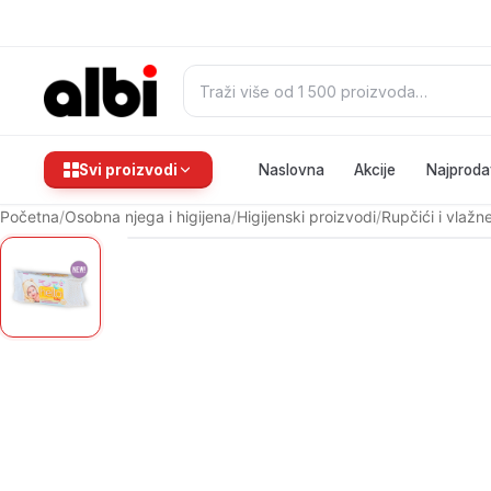
Pretraži:
Svi proizvodi
Naslovna
Akcije
Najproda
Početna
/
Osobna njega i higijena
/
Higijenski proizvodi
/
Rupčići i vlaž