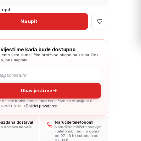
 upit
Na upit
vijesti me kada bude dostupno
ljemo vam e-mail čim proizvod stigne na zalihu. Bez
a, bez naplate.
Obavijesti me
da albi koristi moj e-mail isključivo za obavijest o
zvodu. Više u
Politici privatnosti
.
pouzdana dostava!
Naručite telefonom!
na dostava na vašu
Narudžbe možete obavljati
i telefonski, radnim danom
od 07–16 h i subotom od
07–13 h.