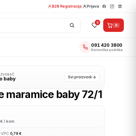
B2B Registracija
|
Prijava
|
0
0
091 420 3800
Korisnička podrška
IZVOĐAČ
Svi proizvodi
lo baby
e maramice baby 72/1
€ / kom
•
VPC
0,78 €