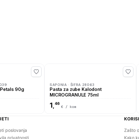
8039
SAPONIA · ŠIFRA 28063
 Petals 90g
Pasta za zube Kalodont
MICROGRANULE 75ml
1
46
,
€ / kom
JETI
KORIS
eti poslovanja
Zašto o
vila privatnosti
Kako k