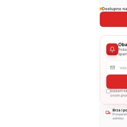
Dostupno na
Oba
Poša
spam
Slažem se 
ovom proi
Brza i 
Provjere
adresu.