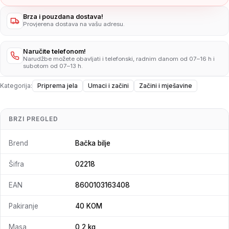
Brza i pouzdana dostava!
Provjerena dostava na vašu adresu.
Naručite telefonom!
Narudžbe možete obavljati i telefonski, radnim danom od 07–16 h i
subotom od 07–13 h.
Kategorija:
Priprema jela
Umaci i začini
Začini i mješavine
BRZI PREGLED
Brend
Bačka bilje
Šifra
02218
EAN
8600103163408
Pakiranje
40 KOM
Masa
0,2 kg