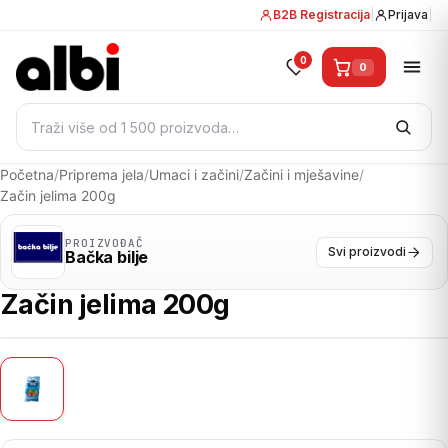
B2B Registracija
|
Prijava
|
0
0
Pretraži:
Početna
/
Priprema jela
/
Umaci i začini
/
Začini i mješavine
/
Začin jelima 200g
PROIZVOĐAČ
Svi proizvodi
Bačka bilje
Začin jelima 200g