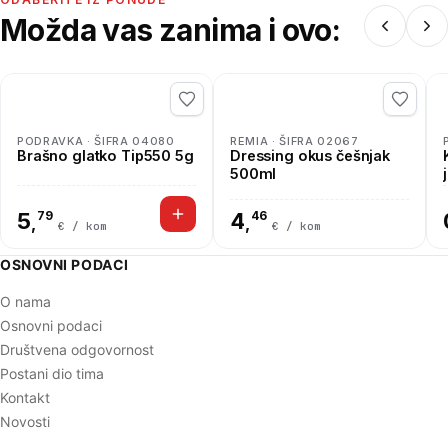
Možda vas zanima i ovo:
PODRAVKA · ŠIFRA 04080
REMIA · ŠIFRA 02067
Brašno glatko Tip550 5g
Dressing okus češnjak
500ml
5
79
4
46
,
,
€ / kom
€ / kom
OSNOVNI PODACI
O nama
Osnovni podaci
Društvena odgovornost
Postani dio tima
Kontakt
Novosti