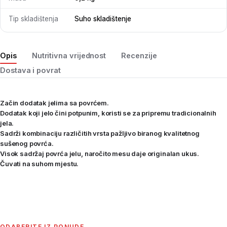
Tip skladištenja
Suho skladištenje
Opis
Nutritivna vrijednost
Recenzije
Dostava i povrat
Začin dodatak jelima sa povrćem.
Dodatak koji jelo čini potpunim, koristi se za pripremu tradicionalnih
jela.
Sadrži kombinaciju različitih vrsta pažljivo biranog kvalitetnog
sušenog povrća.
Visok sadržaj povrća jelu, naročito mesu daje originalan ukus.
Čuvati na suhom mjestu.
ODABERITE IZ PONUDE