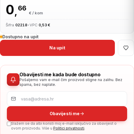
0
66
,
€ / kom
Šifra
02218
•
VPC
0,53 €
Dostupno na upit
Na upit
Obavijesti me kada bude dostupno
Pošaljemo vam e-mail čim proizvod stigne na zalihu. Bez
spama, bez naplate.
Obavijesti me
Slažem se da albi koristi moj e-mail isključivo za obavijest o
ovom proizvodu. Više u
Politici privatnosti
.