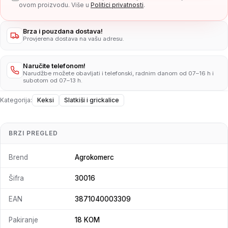
ovom proizvodu. Više u
Politici privatnosti
.
Brza i pouzdana dostava!
Provjerena dostava na vašu adresu.
Naručite telefonom!
Narudžbe možete obavljati i telefonski, radnim danom od 07–16 h i
subotom od 07–13 h.
Kategorija:
Keksi
Slatkiši i grickalice
BRZI PREGLED
Brend
Agrokomerc
Šifra
30016
EAN
3871040003309
Pakiranje
18 KOM