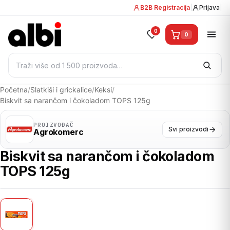
B2B Registracija
|
Prijava
|
0
0
Pretraži:
Početna
/
Slatkiši i grickalice
/
Keksi
/
Biskvit sa narančom i čokoladom TOPS 125g
PROIZVOĐAČ
Svi proizvodi
Agrokomerc
Biskvit sa narančom i čokoladom
TOPS 125g