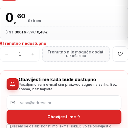
0
60
,
€ / kom
Šifra
30016
•
VPC
0,48 €
Trenutno nedostupno
Trenutno nije moguće dodati
−
+
u košaricu
Obavijesti me kada bude dostupno
Pošaljemo vam e-mail čim proizvod stigne na zalihu. Bez
spama, bez naplate.
Obavijesti me
Slažem se da albi koristi moj e-mail isključivo za obavijest o