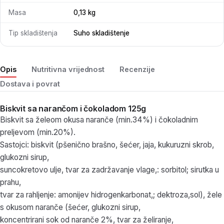
Masa
0,13 kg
Tip skladištenja
Suho skladištenje
Opis
Nutritivna vrijednost
Recenzije
Dostava i povrat
Biskvit sa narančom i čokoladom 125g
Biskvit sa želeom okusa naranče (min.34%) i čokoladnim
preljevom (min.20%).
Sastojci: biskvit (pšenično brašno, šećer, jaja, kukuruzni skrob,
glukozni sirup,
suncokretovo ulje, tvar za zadržavanje vlage,: sorbitol; sirutka u
prahu,
tvar za rahljenje: amonijev hidrogenkarbonat,; dektroza,sol), žele
s okusom naranče (šećer, glukozni sirup,
koncentrirani sok od naranče 2%, tvar za želiranje,