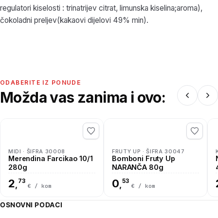
regulatori kiselosti : trinatrijev citrat, limunska kiselina;aroma),
čokoladni preljev(kakaovi dijelovi 49% min).
ODABERITE IZ PONUDE
Možda vas zanima i ovo:
MIDI · ŠIFRA 30008
FRUTY UP · ŠIFRA 30047
Merendina Farcikao 10/1
Bomboni Fruty Up
280g
NARANČA 80g
2
73
0
53
,
,
€ / kom
€ / kom
OSNOVNI PODACI