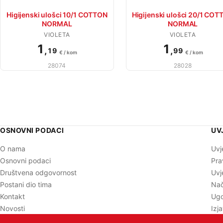
Higijenski ulošci 10/1 COTTON
Higijenski ulošci 20/1 CO
NORMAL
NORMAL
VIOLETA
VIOLETA
1
1
,
,
19
99
€ / kom
€ / kom
28074
28028
OSNOVNI PODACI
UV
O nama
Uvj
Osnovni podaci
Pra
Društvena odgovornost
Uvj
Postani dio tima
Nač
Kontakt
Ugo
Novosti
Izj