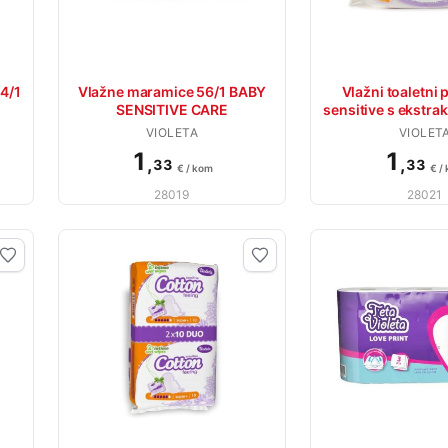
24/1
Vlažne maramice 56/1 BABY
Vlažni toaletni 
SENSITIVE CARE
sensitive s ekstr
VIOLETA
VIOLET
1
1
,
,
33
33
€ / kom
€ /
28019
28021