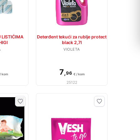
 LISTIĆIMA
Deterđent tekući za rublje protect
HIGI
black 2,7l
A
VIOLETA
7
,
96
 / kom
€ / kom
25122