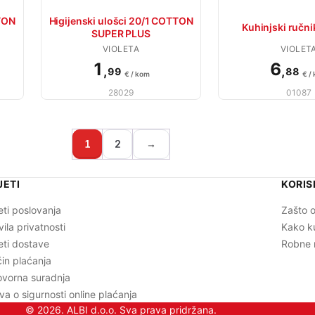
TTON
Higijenski ulošci 20/1 COTTON
Kuhinjski ručnik
SUPER PLUS
VIOLETA
VIOLET
1
6
,
,
99
88
€ / kom
€ /
28029
01087
1
2
→
JETI
KORIS
eti poslovanja
Zašto o
vila privatnosti
Kako k
eti dostave
Robne 
in plaćanja
vorna suradnja
ava o sigurnosti online plaćanja
© 2026. ALBI d.o.o. Sva prava pridržana.