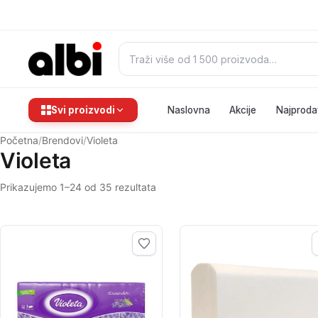
Pretraži:
Svi proizvodi
Naslovna
Akcije
Najproda
Početna
/
Brendovi
/
Violeta
Violeta
Prikazujemo 1–24 od 35 rezultata