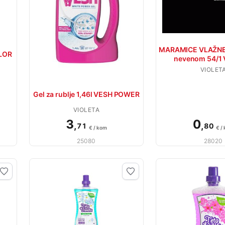
MARAMICE VLAŽNE 
OLOR
nevenom 54/1
VIOLET
Gel za rublje 1,46l VESH POWER
VIOLETA
3
0
,
,
71
80
€ / kom
€ /
25080
28020