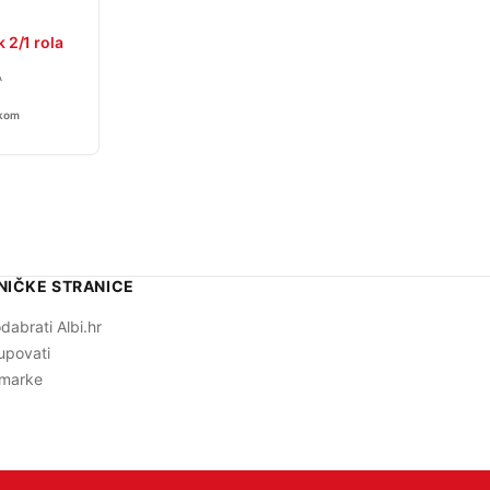
 2/1 rola
A
 kom
NIČKE STRANICE
dabrati Albi.hr
upovati
marke