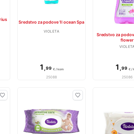
rius
Sredstvo za podove 1l ocean Spa
VIOLETA
Sredstvo za podov
flower
VIOLET
1
1
,
,
99
99
€ / kom
€ /
25088
25086