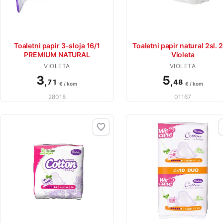
Toaletni papir 3-sloja 16/1
Toaletni papir natural 2sl. 
PREMIUM NATURAL
Violeta
VIOLETA
VIOLETA
3
5
,
,
71
48
€ / kom
€ / kom
28018
01167