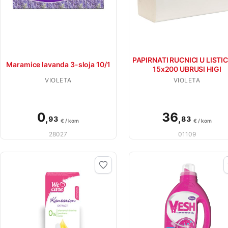
PAPIRNATI RUCNICI U LISTI
Maramice lavanda 3-sloja 10/1
15x200 UBRUSI HIGI
VIOLETA
VIOLETA
0
36
,
,
93
83
€ / kom
€ / kom
28027
01109