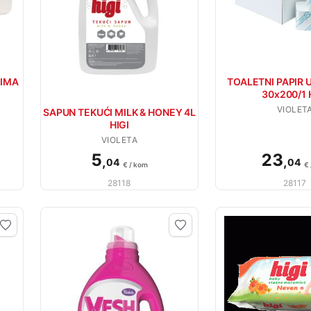
CIMA
TOALETNI PAPIR U
30x200/1 
VIOLET
SAPUN TEKUĆI MILK & HONEY 4L
HIGI
VIOLETA
5
23
,
,
04
04
€ / kom
€
28118
28117