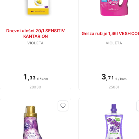
Dnevni ulošci 20/1 SENSITIV
Gel za rublje 1,46l VESH C
KANTARION
VIOLETA
VIOLETA
1
3
,
,
33
71
€ / kom
€ / kom
28030
25081