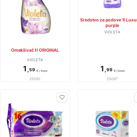
Sredstvo za podove 1l Luxu
purple
VIOLETA
Omekšivač 1l ORIGINAL
VIOLETA
1
1
,
,
59
99
€ / kom
€ / kom
25082
25087