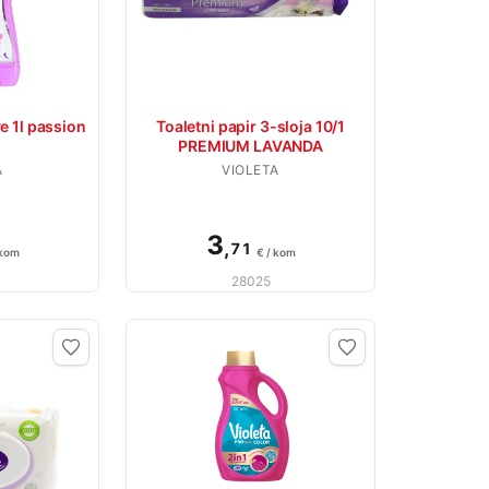
e 1l passion
Toaletni papir 3-sloja 10/1
PREMIUM LAVANDA
A
VIOLETA
3
,
71
 kom
€ / kom
28025