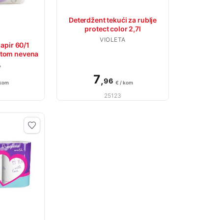
Deterdžent tekući za rublje
protect color 2,7l
VIOLETA
papir 60/1
aktom nevena
A
7
,
96
 kom
€ / kom
25123