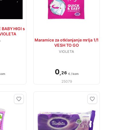
BABY HIGI s
 VIOLETA
Maramice za otklanjanje mrlja 1/1
A
VESH TO GO
VIOLETA
0
,
26
 kom
€ / kom
25079