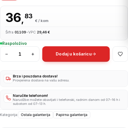
36
83
,
€ / kom
Šifra
01109
•
VPC
29,46 €
Raspoloživo
−
+
Dodaj u košaricu
PAPIRNATI
RUCNICI
U
LISTICIMA
Brza i pouzdana dostava!
Provjerena dostava na vašu adresu.
15x200
UBRUSI
HIGI
Naručite telefonom!
Narudžbe možete obavljati i telefonski, radnim danom od 07–16 h i
količina
subotom od 07–13 h.
Kategorija:
Ostala galanterija
Papirna galanterija