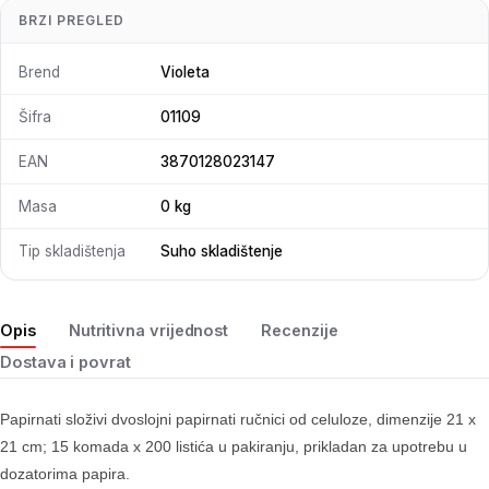
BRZI PREGLED
Brend
Violeta
Šifra
01109
EAN
3870128023147
Masa
0 kg
Tip skladištenja
Suho skladištenje
Opis
Nutritivna vrijednost
Recenzije
Dostava i povrat
Papirnati složivi dvoslojni papirnati ručnici od celuloze, dimenzije 21 x
21 cm; 15 komada x 200 listića u pakiranju, prikladan za upotrebu u
dozatorima papira.