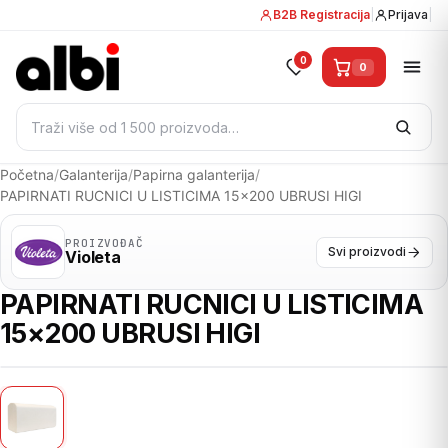
B2B Registracija
|
Prijava
|
0
0
Pretraži:
Početna
/
Galanterija
/
Papirna galanterija
/
PAPIRNATI RUCNICI U LISTICIMA 15×200 UBRUSI HIGI
PROIZVOĐAČ
Svi proizvodi
Violeta
PAPIRNATI RUCNICI U LISTICIMA
15×200 UBRUSI HIGI