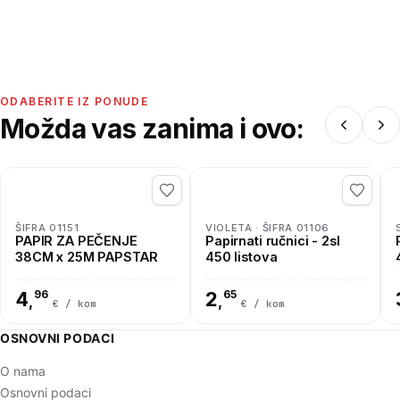
ODABERITE IZ PONUDE
Možda vas zanima i ovo:
ŠIFRA 01151
VIOLETA · ŠIFRA 01106
PAPIR ZA PEČENJE
Papirnati ručnici - 2sl
38CM x 25M PAPSTAR
450 listova
4
96
2
65
,
,
€ / kom
€ / kom
OSNOVNI PODACI
O nama
Osnovni podaci