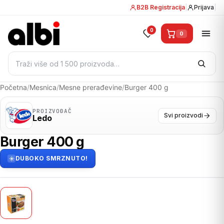
B2B Registracija
|
Prijava
|
0
0
Pretraži:
Početna
/
Mesnica
/
Mesne prerađevine
/
Burger 400 g
PROIZVOĐAČ
Svi proizvodi
Ledo
Burger 400 g
DUBOKO SMRZNUTO!