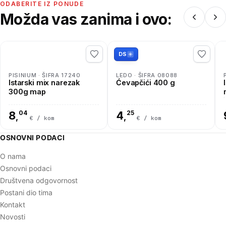
ODABERITE IZ PONUDE
Možda vas zanima i ovo:
DS
PISINIUM · ŠIFRA 17240
LEDO · ŠIFRA 08088
Istarski mix narezak
Ćevapčići 400 g
300g map
8
04
4
25
,
,
€ / kom
€ / kom
OSNOVNI PODACI
O nama
Osnovni podaci
Društvena odgovornost
Postani dio tima
Kontakt
Novosti