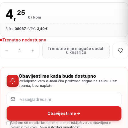
4
25
,
€ / kom
Šifra
08087
•
VPC
3,40 €
Trenutno nedostupno
Trenutno nije moguće dodati
−
+
u košaricu
Obavijesti me kada bude dostupno
Pošaljemo vam e-mail čim proizvod stigne na zalihu. Bez
spama, bez naplate.
Obavijesti me
Slažem se da albi koristi moj e-mail isključivo za obavijest o
ovom proizvodu. Više u
Politici privatnosti
.