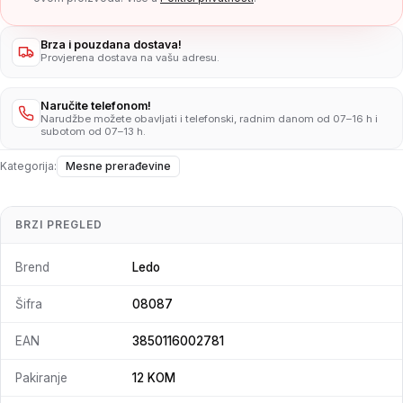
Brza i pouzdana dostava!
Provjerena dostava na vašu adresu.
Naručite telefonom!
Narudžbe možete obavljati i telefonski, radnim danom od 07–16 h i
subotom od 07–13 h.
Kategorija:
Mesne prerađevine
BRZI PREGLED
Brend
Ledo
Šifra
08087
EAN
3850116002781
Pakiranje
12 KOM