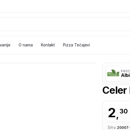
vanije
O nama
Kontakt
Pizza Tečajevi
PRO
Alb
Celer 
2
30
,
Šifra
20007