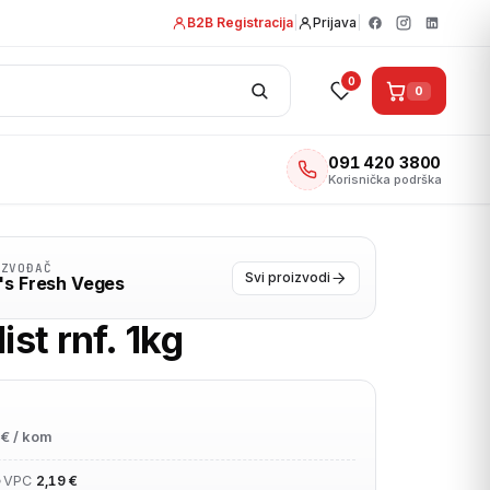
B2B Registracija
|
Prijava
|
0
0
091 420 3800
Korisnička podrška
IZVOĐAČ
Svi proizvodi
i's Fresh Veges
list rnf. 1kg
€ / kom
•
VPC
2,19 €