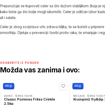
Preporučuje se kupovati celer sa što dužom stabljikom (koja je nj
kako biste ga što bolje mogli iskoristiti. Celer je odličan izbor kad
ali i salate.
Celer je zbog svojstava vrlo zdrava biljka, te se koristi u pripremi
smoothija. Djeluje u prevenciji i borbi protiv raka, te smanjuje i regu
ODABERITE IZ PONUDE
Možda vas zanima i ovo:
DS
DS
AVIKO · ŠIFRA 13018
MCCAIN · ŠIFRA 1300
Classic Pommes Frites Crinkle
Krumpirići f
2,5kg