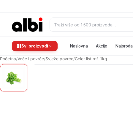
Pretraži:
Svi proizvodi
Naslovna
Akcije
Najproda
Početna
/
Voće i povrće
/
Svježe povrće
/
Celer list rnf. 1kg