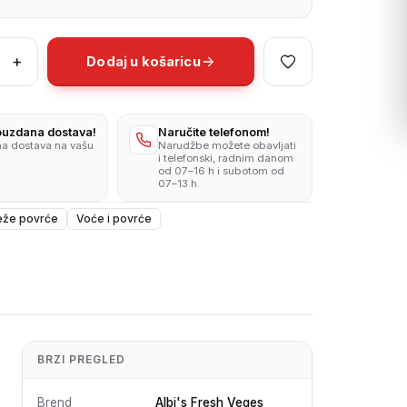
+
Dodaj u košaricu
pouzdana dostava!
Naručite telefonom!
na dostava na vašu
Narudžbe možete obavljati
i telefonski, radnim danom
od 07–16 h i subotom od
07–13 h.
eže povrće
Voće i povrće
BRZI PREGLED
Brend
Albi's Fresh Veges