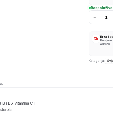
Raspoloživo
−
Celer
list
rnf.
1kg
Brza i 
Provjere
količina
adresu.
Kategorija:
Svj
at
a B i B6, vitamina C i
sterola.