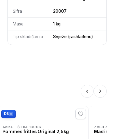
Šifra
20007
Masa
1 kg
Tip skladištenja
Svježe (rashlađeno)
DS
AVIKO · ŠIFRA 13006
ZVIJEZDA · ŠIFRA 0319
Pommes frittes Original 2,5kg
Masline crne odgor