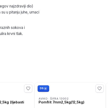
egov najzdraviji dio)
a su u pitanju juhe, umaci
 raznih sokova i
lira krvni tlak.
DS
7
AVIKO · ŠIFRA 13002
ry&dip 2,5kg žljebasti
Pomfrit 7mm2,5kg(12,5kg)