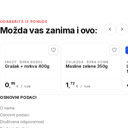
ODABERITE IZ PONUDE
Možda vas zanima i ovo:
FROZY · ŠIFRA 90003
ZVIJEZDA · ŠIFRA 03196
Grašak + mrkva 400g
Masline zelene 350g
Lu
0
95
1
72
,
,
€ / kom
€ / kom
OSNOVNI PODACI
O nama
Osnovni podaci
Društvena odgovornost