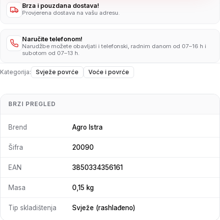
Brza i pouzdana dostava!
Provjerena dostava na vašu adresu.
Naručite telefonom!
Narudžbe možete obavljati i telefonski, radnim danom od 07–16 h i
subotom od 07–13 h.
Kategorija:
Svježe povrće
Voće i povrće
BRZI PREGLED
Brend
Agro Istra
Šifra
20090
EAN
3850334356161
Masa
0,15 kg
Tip skladištenja
Svježe (rashlađeno)