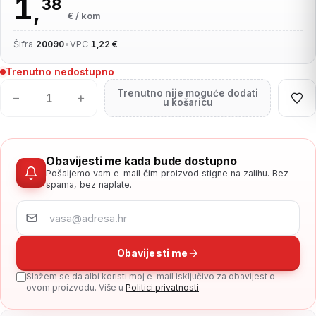
1
38
,
€ / kom
Šifra
20090
•
VPC
1,22 €
Trenutno nedostupno
Trenutno nije moguće dodati
−
+
u košaricu
Obavijesti me kada bude dostupno
Pošaljemo vam e-mail čim proizvod stigne na zalihu. Bez
spama, bez naplate.
Obavijesti me
Slažem se da albi koristi moj e-mail isključivo za obavijest o
ovom proizvodu. Više u
Politici privatnosti
.