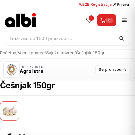
B2B Registracija
|
Prijava
|
0
0
Pretraži:
Početna
/
Voće i povrće
/
Svježe povrće
/
Češnjak 150gr
PROIZVOĐAČ
Svi proizvodi
Agro Istra
Češnjak 150gr