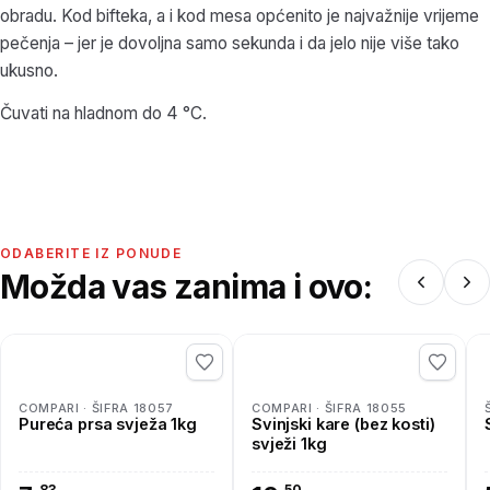
obradu. Kod bifteka, a i kod mesa općenito je najvažnije vrijeme
pečenja – jer je dovoljna samo sekunda i da jelo nije više tako
ukusno.
Čuvati na hladnom do 4 °C.
ODABERITE IZ PONUDE
Možda vas zanima i ovo:
COMPARI · ŠIFRA 18057
COMPARI · ŠIFRA 18055
Pureća prsa svježa 1kg
Svinjski kare (bez kosti)
svježi 1kg
83
50