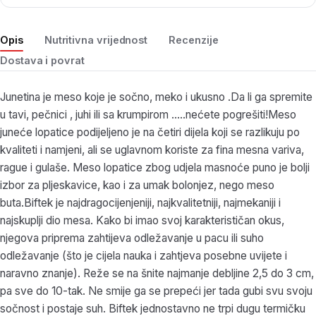
Opis
Nutritivna vrijednost
Recenzije
Dostava i povrat
Junetina je meso koje je sočno, meko i ukusno .Da li ga spremite
u tavi, pečnici , juhi ili sa krumpirom …..nećete pogrešiti!Meso
juneće lopatice podijeljeno je na četiri dijela koji se razlikuju po
kvaliteti i namjeni, ali se uglavnom koriste za fina mesna variva,
rague i gulaše. Meso lopatice zbog udjela masnoće puno je bolji
izbor za pljeskavice, kao i za umak bolonjez, nego meso
buta.Biftek je najdragocijenjeniji, najkvalitetniji, najmekaniji i
najskuplji dio mesa. Kako bi imao svoj karakterističan okus,
njegova priprema zahtijeva odležavanje u pacu ili suho
odležavanje (što je cijela nauka i zahtjeva posebne uvijete i
naravno znanje). Reže se na šnite najmanje debljine 2,5 do 3 cm,
pa sve do 10-tak. Ne smije ga se prepeći jer tada gubi svu svoju
sočnost i postaje suh. Biftek jednostavno ne trpi dugu termičku