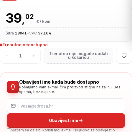
39
02
,
€ / kom
Šifra
18041
•
VPC
37,16 €
Trenutno nedostupno
Trenutno nije moguće dodati
−
+
u košaricu
Obavijesti me kada bude dostupno
Pošaljemo vam e-mail čim proizvod stigne na zalihu. Bez
spama, bez naplate.
Obavijesti me
Slažem se da albi koristi moj e-mail isključivo za obavijest o