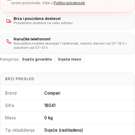
ovom proizvodu. Više u
Politici privatnosti
.
Brza i pouzdana dostava!
Provjerena dostava na vašu adresu.
Naručite telefonom!
Narudžbe možete obavljati i telefonski, radnim danom od 07–16 h i
subotom od 07–13 h.
Kategorija:
Svježa govedina
Svježe meso
BRZI PREGLED
Brend
Compari
Šifra
18041
Masa
0 kg
Tip skladištenja
Svježe (rashlađeno)