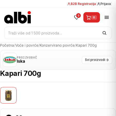
B2B Registracija
|
Prijava
|
0
0
Pretraži:
Početna
/
Voće i povrće
/
Konzervirano povrće
/
Kapari 700g
PROIZVOĐAČ
Svi proizvodi
Iska
Kapari 700g