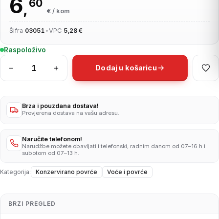
6
60
,
€ / kom
Šifra
03051
•
VPC
5,28 €
Raspoloživo
−
+
Dodaj u košaricu
Kapari
700g
količina
Brza i pouzdana dostava!
Provjerena dostava na vašu adresu.
Naručite telefonom!
Narudžbe možete obavljati i telefonski, radnim danom od 07–16 h i
subotom od 07–13 h.
Kategorija:
Konzervirano povrće
Voće i povrće
BRZI PREGLED