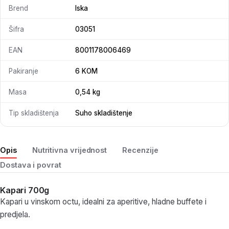
Brend
Iska
Šifra
03051
EAN
8001178006469
Pakiranje
6 KOM
Masa
0,54 kg
Tip skladištenja
Suho skladištenje
Opis
Nutritivna vrijednost
Recenzije
Dostava i povrat
Kapari 700g
Kapari u vinskom octu, idealni za aperitive, hladne buffete i
predjela.