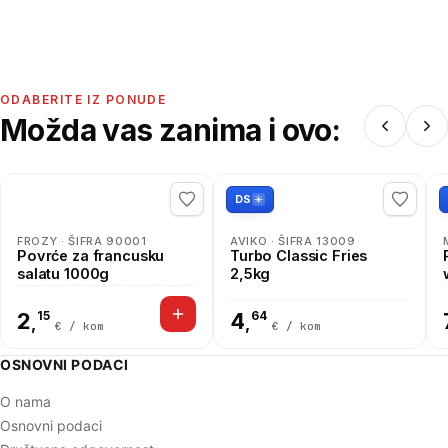
ODABERITE IZ PONUDE
Možda vas zanima i ovo:
DS
FROZY · ŠIFRA 90001
AVIKO · ŠIFRA 13009
Povrće za francusku
Turbo Classic Fries
salatu 1000g
2,5kg
2
15
4
64
,
,
€ / kom
€ / kom
OSNOVNI PODACI
O nama
Osnovni podaci