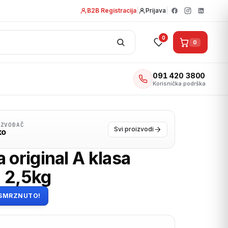
B2B Registracija
|
Prijava
|
0
0
091 420 3800
Korisnička podrška
IZVOĐAČ
Svi proizvodi
ko
 original A klasa
 2,5kg
SMRZNUTO!