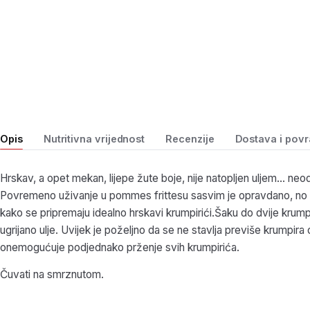
Opis
Nutritivna vrijednost
Recenzije
Dostava i povr
Hrskav, a opet mekan, lijepe žute boje, nije natopljen uljem… neod
Povremeno uživanje u pommes frittesu sasvim je opravdano, no 
kako se pripremaju idealno hrskavi krumpirići.Šaku do dvije krumpi
ugrijano ulje. Uvijek je poželjno da se ne stavlja previše krumpir
onemogućuje podjednako prženje svih krumpirića.
Čuvati na smrznutom.