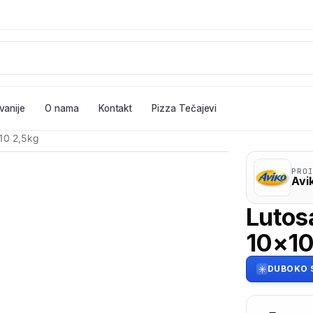
vanije
O nama
Kontakt
Pizza Tečajevi
01
/ 02
×10 2,5kg
PRO
Avi
Lutosa
10×10
DUBOKO 