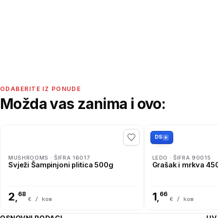
ODABERITE IZ PONUDE
Možda vas zanima i ovo:
DS
MUSHROOMS · ŠIFRA 16017
LEDO · ŠIFRA 90015
Svježi Šampinjoni plitica 500g
Grašak i mrkva 45
2
68
1
66
,
,
€ / kom
€ / kom
OSNOVNI PODACI
UV