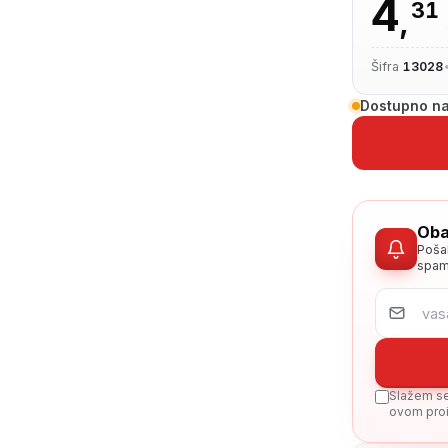
4
31
,
Šifra
13028
Dostupno na
Oba
Poša
spam
Slažem se 
ovom proi