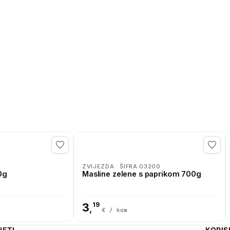
ZVIJEZDA · ŠIFRA 03200
0g
Masline zelene s paprikom 700g
3
19
,
€ / kom
JETI
KORIS