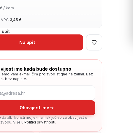
€ / kom
•
VPC
3,45 €
 upit
Na upit
vijesti me kada bude dostupno
ljemo vam e-mail čim proizvod stigne na zalihu. Bez
a, bez naplate.
Obavijesti me
da albi koristi moj e-mail isključivo za obavijest o
zvodu. Više u
Politici privatnosti
.