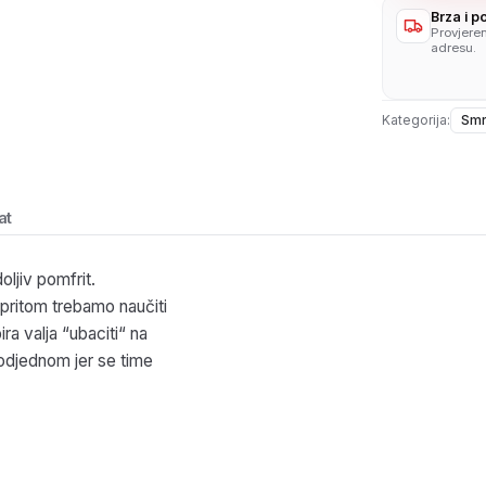
Brza i 
Provjere
adresu.
Kategorija:
Smr
at
oljiv pomfrit.
pritom trebamo naučiti
ra valja “ubaciti“ na
a odjednom jer se time