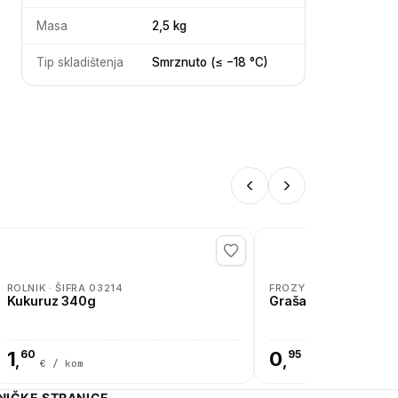
Masa
2,5 kg
Tip skladištenja
Smrznuto (≤ −18 °C)
ROLNIK · ŠIFRA 03214
FROZY · ŠIFRA 90003
Kukuruz 340g
Grašak + mrkva 40
1
60
0
95
,
,
€ / kom
€ / kom
NIČKE STRANICE