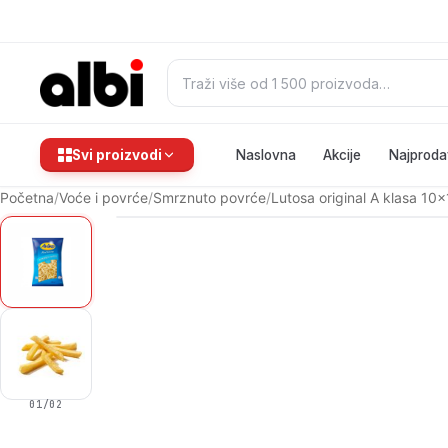
Pretraži:
Svi proizvodi
Naslovna
Akcije
Najproda
Početna
/
Voće i povrće
/
Smrznuto povrće
/
Lutosa original A klasa 10
01
/02