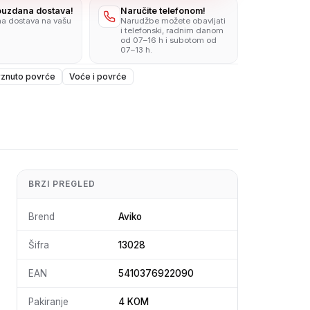
pouzdana dostava!
Naručite telefonom!
na dostava na vašu
Narudžbe možete obavljati
i telefonski, radnim danom
od 07–16 h i subotom od
07–13 h.
znuto povrće
Voće i povrće
BRZI PREGLED
Brend
Aviko
Šifra
13028
EAN
5410376922090
Pakiranje
4 KOM