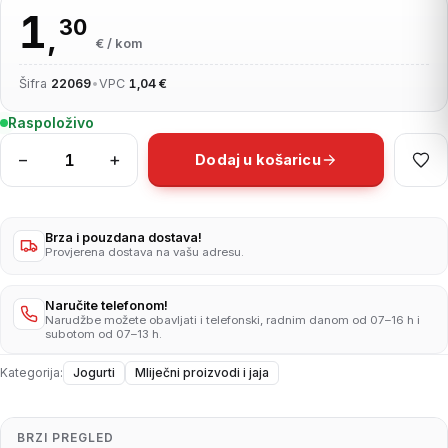
1
30
,
€ / kom
Šifra
22069
•
VPC
1,04 €
Raspoloživo
−
+
Dodaj u košaricu
Tekući
jogurt
malina/jagoda
500g
Brza i pouzdana dostava!
Provjerena dostava na vašu adresu.
količina
Naručite telefonom!
Narudžbe možete obavljati i telefonski, radnim danom od 07–16 h i
subotom od 07–13 h.
Kategorija:
Jogurti
Mliječni proizvodi i jaja
BRZI PREGLED