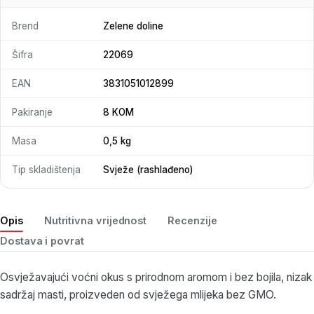
Brend
Zelene doline
Šifra
22069
EAN
3831051012899
Pakiranje
8 KOM
Masa
0,5 kg
Tip skladištenja
Svježe (rashlađeno)
Opis
Nutritivna vrijednost
Recenzije
Dostava i povrat
Osvježavajući voćni okus s prirodnom aromom i bez bojila, nizak
sadržaj masti, proizveden od svježega mlijeka bez GMO.