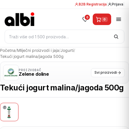
B2B Registracija
|
Prijava
|
0
0
Pretraži:
Početna
/
Mliječni proizvodi i jaja
/
Jogurti
/
Tekući jogurt malina/jagoda 500g
PROIZVOĐAČ
Svi proizvodi
Zelene doline
Tekući jogurt malina/jagoda 500g