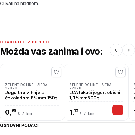
Čuvati na hladnom.
ODABERITE IZ PONUDE
Možda vas zanima i ovo:
ZELENE DOLINE · ŠIFRA
ZELENE DOLINE · ŠIFRA
22020
22070
Jogurtno vrhnje s
LCA tekući jogurt obični
čokoladom 8%mm 150g
1,3%mm500g
0
98
1
13
,
,
€ / kom
€ / kom
OSNOVNI PODACI