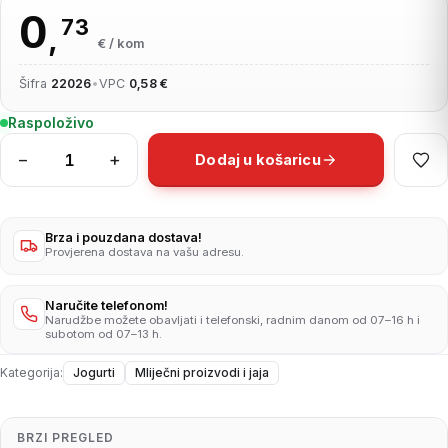
0
73
,
€ / kom
Šifra
22026
•
VPC
0,58 €
Raspoloživo
−
+
Dodaj u košaricu
LCA
jogurt
žitarice
1,2%mm180g
Brza i pouzdana dostava!
Provjerena dostava na vašu adresu.
količina
Naručite telefonom!
Narudžbe možete obavljati i telefonski, radnim danom od 07–16 h i
subotom od 07–13 h.
Kategorija:
Jogurti
Mliječni proizvodi i jaja
BRZI PREGLED