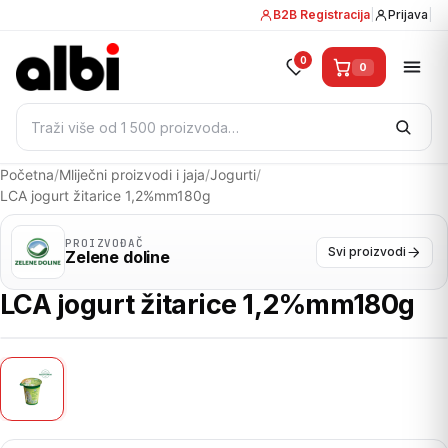
B2B Registracija
|
Prijava
|
0
0
Pretraži:
Početna
/
Mliječni proizvodi i jaja
/
Jogurti
/
LCA jogurt žitarice 1,2%mm180g
PROIZVOĐAČ
Svi proizvodi
Zelene doline
LCA jogurt žitarice 1,2%mm180g