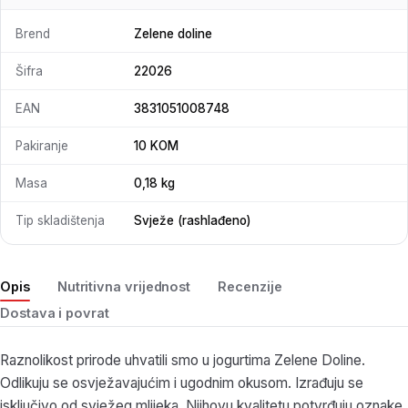
Brend
Zelene doline
Šifra
22026
EAN
3831051008748
Pakiranje
10 KOM
Masa
0,18 kg
Tip skladištenja
Svježe (rashlađeno)
Opis
Nutritivna vrijednost
Recenzije
Dostava i povrat
Raznolikost prirode uhvatili smo u jogurtima Zelene Doline.
Odlikuju se osvježavajućim i ugodnim okusom. Izrađuju se
isključivo od svježeg mlijeka. Njihovu kvalitetu potvrđuju oznake