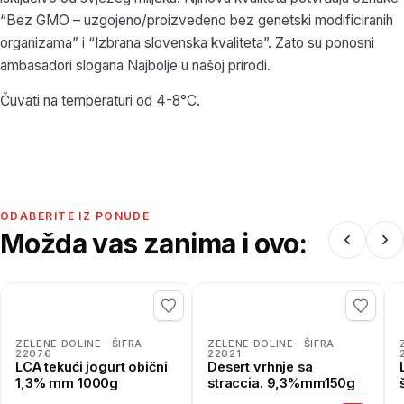
“Bez GMO – uzgojeno/proizvedeno bez genetski modificiranih
organizama” i “Izbrana slovenska kvaliteta”. Zato su ponosni
ambasadori slogana Najbolje u našoj prirodi.
Čuvati na temperaturi od 4-8°C.
ODABERITE IZ PONUDE
Možda vas zanima i ovo:
ZELENE DOLINE · ŠIFRA
ZELENE DOLINE · ŠIFRA
22076
22021
LCA tekući jogurt obični
Desert vrhnje sa
1,3% mm 1000g
straccia. 9,3%mm150g