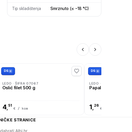
Tip skladištenja
Smrznuto (≤ −18 °C)
DS
DS
LEDO · ŠIFRA 07067
LEDO · ŠIFRA 07060
Oslić filet 500 g
Papalina 500g
4
51
1
26
,
,
€ / kom
€ / kom
NIČKE STRANICE
dabrati Albi.hr