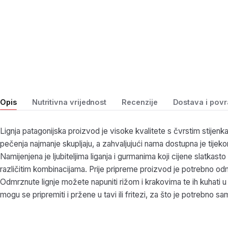
Opis
Nutritivna vrijednost
Recenzije
Dostava i povr
Lignja patagonijska proizvod je visoke kvalitete s čvrstim stijenk
pečenja najmanje skupljaju, a zahvaljujući nama dostupna je tijeko
Namijenjena je ljubiteljima liganja i gurmanima koji cijene slatkast
različitim kombinacijama. Prije pripreme proizvod je potrebno odmrz
Odmrznute lignje možete napuniti rižom i krakovima te ih kuhati u
mogu se pripremiti i pržene u tavi ili fritezi, za što je potrebno s