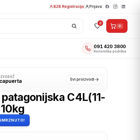
B2B Registracija
|
Prijava
|
0
0
091 420 3800
Korisnička podrška
IZVOĐAČ
Svi proizvodi
capuerta
a patagonijska C4L(11-
)10kg
SMRZNUTO!