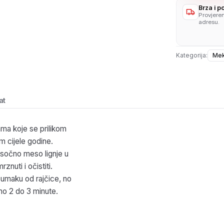
Brza i 
Provjere
adresu.
Kategorija:
Mek
at
ama koje se prilikom
m cijele godine.
o sočno meso lignje u
nuti i očistiti.
 umaku od rajčice, no
amo 2 do 3 minute.