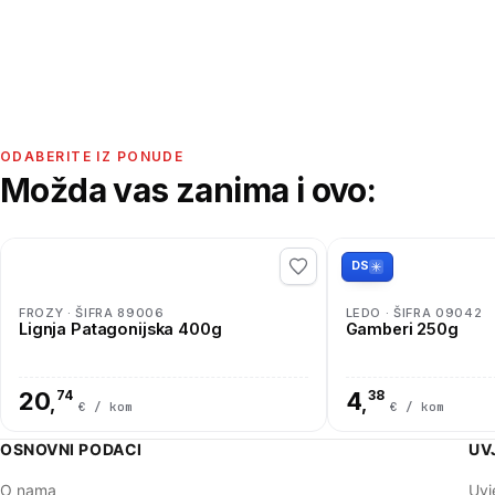
ODABERITE IZ PONUDE
Možda vas zanima i ovo:
DS
FROZY · ŠIFRA 89006
LEDO · ŠIFRA 09042
Lignja Patagonijska 400g
Gamberi 250g
20
74
4
38
,
,
€ / kom
€ / kom
OSNOVNI PODACI
UV
O nama
Uvj