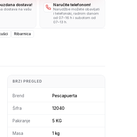
pouzdana dostava!
Naručite telefonom!
na dostava na vašu
Narudžbe možete obavljati
i telefonski, radnim danom
od 07–16 h i subotom od
07–13 h.
ušci
Ribarnica
BRZI PREGLED
Brend
Pescapuerta
Šifra
12040
Pakiranje
5 KG
Masa
1 kg