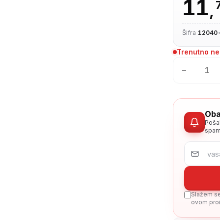
11
,
Šifra
12040
Trenutno n
−
Oba
Poša
spam
Slažem se 
ovom proi