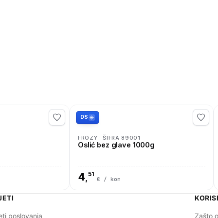
DS
FROZY · ŠIFRA 89001
Oslić bez glave 1000g
4
51
,
€ / kom
JETI
KORIS
eti poslovanja
Zašto o