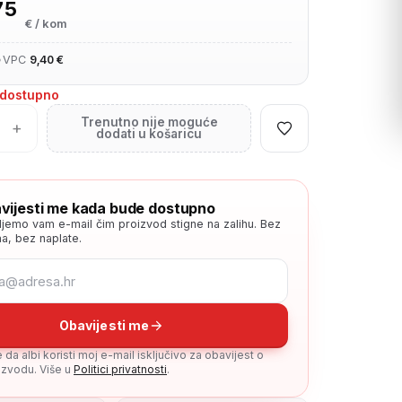
75
€ / kom
•
VPC
9,40 €
edostupno
Trenutno nije moguće
+
dodati u košaricu
vijesti me kada bude dostupno
ljemo vam e-mail čim proizvod stigne na zalihu. Bez
a, bez naplate.
Obavijesti me
da albi koristi moj e-mail isključivo za obavijest o
zvodu. Više u
Politici privatnosti
.