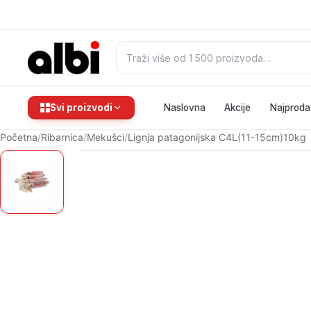
Pretraži:
Svi proizvodi
Naslovna
Akcije
Najproda
Početna
/
Ribarnica
/
Mekušci
/
Lignja patagonijska C4L(11-15cm)10kg