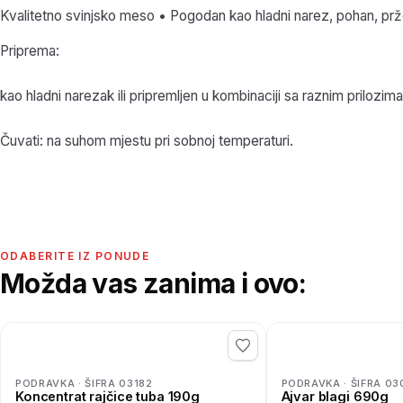
Kvalitetno svinjsko meso • Pogodan kao hladni narez, pohan, pr
Priprema:
kao hladni narezak ili pripremljen u kombinaciji sa raznim prilozima
Čuvati: na suhom mjestu pri sobnoj temperaturi.
ODABERITE IZ PONUDE
Možda vas zanima i ovo:
PODRAVKA · ŠIFRA 03182
PODRAVKA · ŠIFRA 03
Koncentrat rajčice tuba 190g
Ajvar blagi 690g