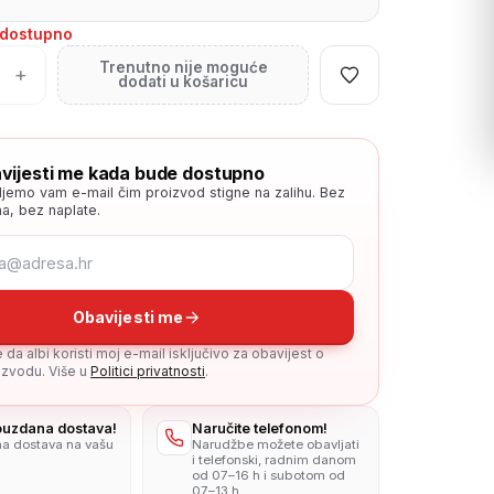
edostupno
Trenutno nije moguće
+
dodati u košaricu
vijesti me kada bude dostupno
ljemo vam e-mail čim proizvod stigne na zalihu. Bez
a, bez naplate.
Obavijesti me
da albi koristi moj e-mail isključivo za obavijest o
zvodu. Više u
Politici privatnosti
.
pouzdana dostava!
Naručite telefonom!
na dostava na vašu
Narudžbe možete obavljati
i telefonski, radnim danom
od 07–16 h i subotom od
07–13 h.