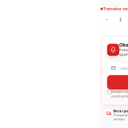
Trenutno n
−
Oba
Poša
spam
Slažem se 
ovom proi
Brza i 
Provjere
adresu.