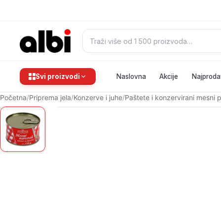
Pretraži:
Svi proizvodi
Naslovna
Akcije
Najproda
Početna
/
Priprema jela
/
Konzerve i juhe
/
Paštete i konzervirani mesni 