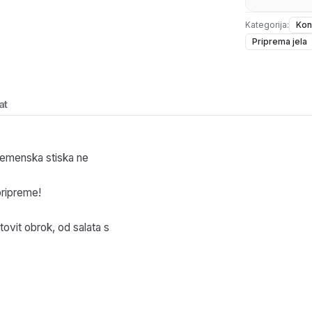
Kategorija:
Kon
Priprema jela
at
vremenska stiska ne
pripreme!
ovit obrok, od salata s