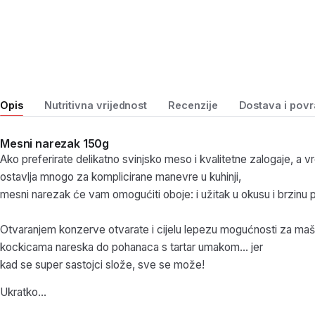
Opis
Nutritivna vrijednost
Recenzije
Dostava i povr
Mesni narezak 150g
Ako preferirate delikatno svinjsko meso i kvalitetne zalogaje, a 
ostavlja mnogo za komplicirane manevre u kuhinji,
mesni narezak će vam omogućiti oboje: i užitak u okusu i brzinu 
Otvaranjem konzerve otvarate i cijelu lepezu mogućnosti za mašt
kockicama nareska do pohanaca s tartar umakom… jer
kad se super sastojci slože, sve se može!
Ukratko…