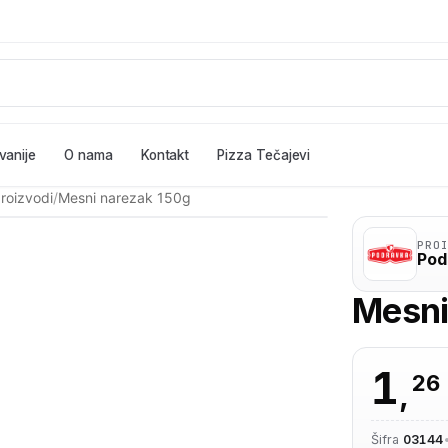
vanije
O nama
Kontakt
Pizza Tečajevi
proizvodi
/
Mesni narezak 150g
PRO
Pod
Mesni
1
26
,
Šifra
03144