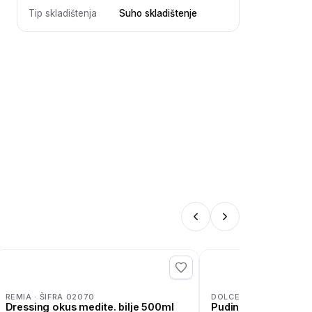
Tip skladištenja
Suho skladištenje
REMIA · ŠIFRA 02070
DOLCELA · ŠIFRA 04133
Dressing okus medite. bilje 500ml
Puding vanilija 37g 