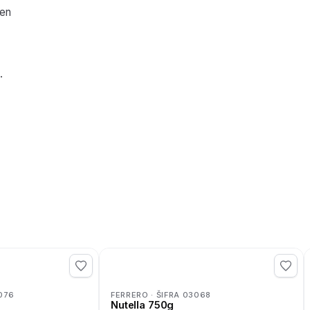
žen
.
076
FERRERO · ŠIFRA 03068
Nutella 750g