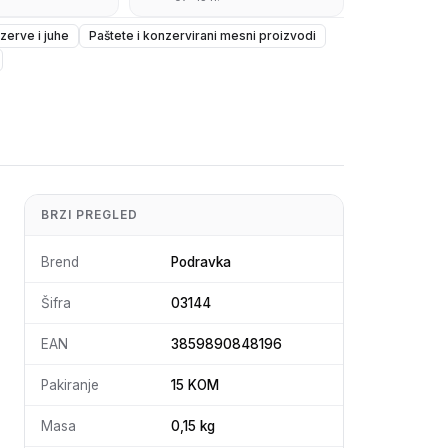
zerve i juhe
Paštete i konzervirani mesni proizvodi
BRZI PREGLED
Brend
Podravka
Šifra
03144
EAN
3859890848196
Pakiranje
15 KOM
Masa
0,15 kg