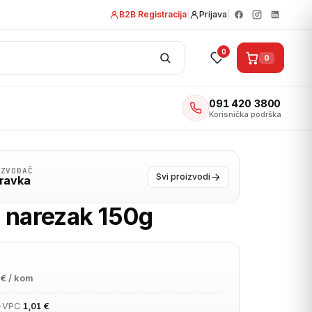
B2B Registracija
|
Prijava
|
0
0
091 420 3800
Korisnička podrška
IZVOĐAČ
Svi proizvodi
ravka
 narezak 150g
€ / kom
•
VPC
1,01 €