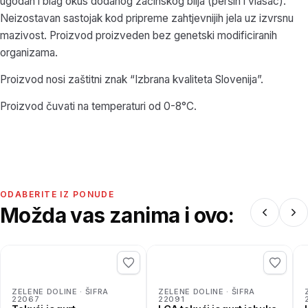
ugodan i blag okus dodanog začinskog bilja (peršin i vlasac).
Neizostavan sastojak kod pripreme zahtjevnijih jela uz izvrsnu
mazivost. Proizvod proizveden bez genetski modificiranih
organizama.
Proizvod nosi zaštitni znak “Izbrana kvaliteta Slovenija”.
Proizvod čuvati na temperaturi od 0-8°C.
ODABERITE IZ PONUDE
Možda vas zanima i ovo:
ZELENE DOLINE · ŠIFRA
ZELENE DOLINE · ŠIFRA
22067
22091