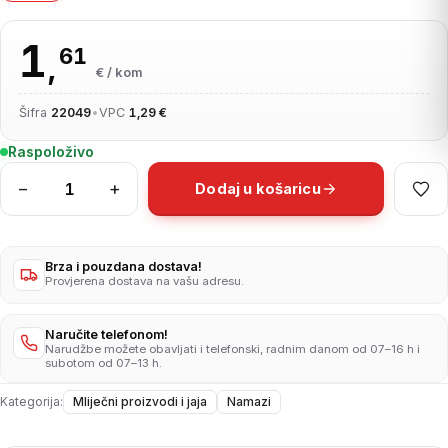
1
61
,
€ / kom
Šifra
22049
•
VPC
1,29 €
Raspoloživo
−
+
Dodaj u košaricu
Mliječni
namaz
s
okusom
Brza i pouzdana dostava!
Provjerena dostava na vašu adresu.
vrhnja
150g
količina
Naručite telefonom!
Narudžbe možete obavljati i telefonski, radnim danom od 07–16 h i
subotom od 07–13 h.
Kategorija:
Mliječni proizvodi i jaja
Namazi