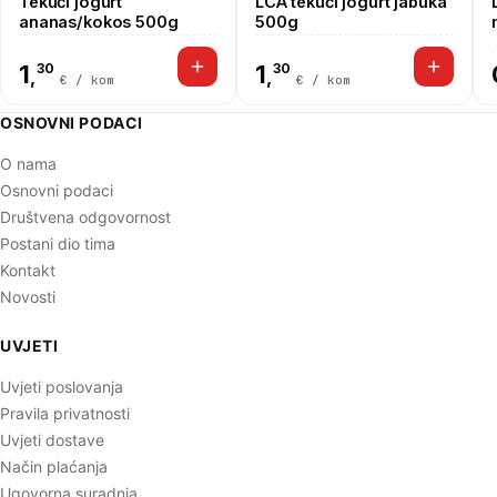
Tekući jogurt
LCA tekući jogurt jabuka
ananas/kokos 500g
500g
1
30
1
30
,
,
€ / kom
€ / kom
OSNOVNI PODACI
O nama
Osnovni podaci
Društvena odgovornost
Postani dio tima
Kontakt
Novosti
UVJETI
Uvjeti poslovanja
Pravila privatnosti
Uvjeti dostave
Način plaćanja
Ugovorna suradnja