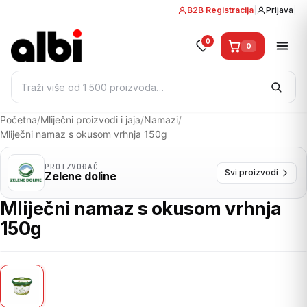
B2B Registracija
|
Prijava
|
0
0
Pretraži:
Početna
/
Mliječni proizvodi i jaja
/
Namazi
/
Mliječni namaz s okusom vrhnja 150g
PROIZVOĐAČ
Svi proizvodi
Zelene doline
Mliječni namaz s okusom vrhnja
150g