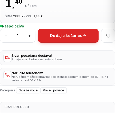
1
40
,
€ / kom
Šifra
20052
•
VPC
1,33 €
Raspoloživo
−
+
Dodaj u košaricu
Naranča
premium
1kg
količina
Brza i pouzdana dostava!
Provjerena dostava na vašu adresu.
Naručite telefonom!
Narudžbe možete obavljati i telefonski, radnim danom od 07–16 h i
subotom od 07–13 h.
Kategorija:
Svježe voće
Voće i povrće
BRZI PREGLED