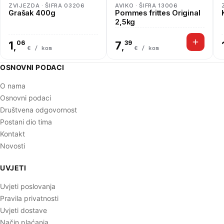
ZVIJEZDA · ŠIFRA 03206
AVIKO · ŠIFRA 13006
Grašak 400g
Pommes frittes Original
2,5kg
1
06
7
39
,
,
€ / kom
€ / kom
OSNOVNI PODACI
O nama
Osnovni podaci
Društvena odgovornost
Postani dio tima
Kontakt
Novosti
UVJETI
Uvjeti poslovanja
Pravila privatnosti
Uvjeti dostave
Način plaćanja