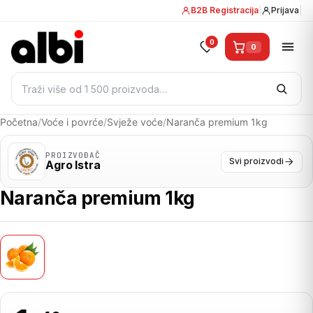
B2B Registracija
|
Prijava
|
0
0
Pretraži:
Početna
/
Voće i povrće
/
Svježe voće
/
Naranča premium 1kg
PROIZVOĐAČ
Svi proizvodi
Agro Istra
Naranča premium 1kg