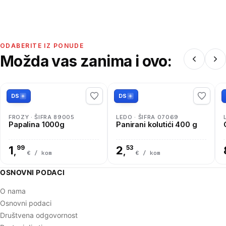
ODABERITE IZ PONUDE
Možda vas zanima i ovo:
DS
DS
FROZY · ŠIFRA 89005
LEDO · ŠIFRA 07069
Papalina 1000g
Panirani kolutići 400 g
1
99
2
53
,
,
€ / kom
€ / kom
OSNOVNI PODACI
O nama
Osnovni podaci
Društvena odgovornost