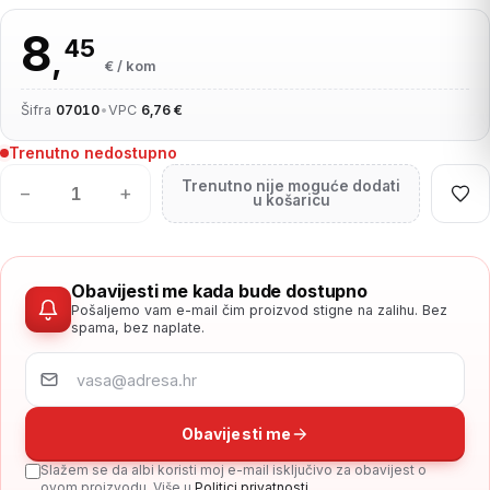
8
45
,
€ / kom
Šifra
07010
•
VPC
6,76 €
Trenutno nedostupno
Trenutno nije moguće dodati
−
+
u košaricu
Obavijesti me kada bude dostupno
Pošaljemo vam e-mail čim proizvod stigne na zalihu. Bez
spama, bez naplate.
Obavijesti me
Slažem se da albi koristi moj e-mail isključivo za obavijest o
ovom proizvodu. Više u
Politici privatnosti
.