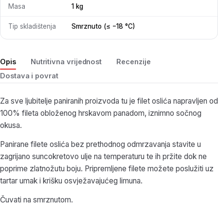
Masa
1 kg
Tip skladištenja
Smrznuto (≤ −18 °C)
Opis
Nutritivna vrijednost
Recenzije
Dostava i povrat
Za sve ljubitelje paniranih proizvoda tu je filet oslića napravljen od
100% fileta obloženog hrskavom panadom, iznimno sočnog
okusa.
Panirane filete oslića bez prethodnog odmrzavanja stavite u
zagrijano suncokretovo ulje na temperaturu te ih pržite dok ne
poprime zlatnožutu boju. Pripremljene filete možete poslužiti uz
tartar umak i krišku osvježavajućeg limuna.
Čuvati na smrznutom.