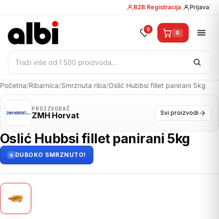
B2B Registracija
|
Prijava
|
0
0
Pretraži:
Početna
/
Ribarnica
/
Smrznuta riba
/
Oslić Hubbsi fillet panirani 5kg
PROIZVOĐAČ
Svi proizvodi
ZMH Horvat
Oslić Hubbsi fillet panirani 5kg
DUBOKO SMRZNUTO!