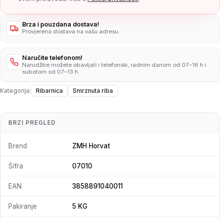
Brza i pouzdana dostava!
Provjerena dostava na vašu adresu.
Naručite telefonom!
Narudžbe možete obavljati i telefonski, radnim danom od 07–16 h i
subotom od 07–13 h.
Kategorija:
Ribarnica
Smrznuta riba
BRZI PREGLED
Brend
ZMH Horvat
Šifra
07010
EAN
3858891040011
Pakiranje
5 KG