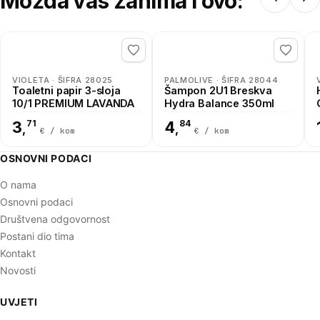
Možda vas zanima i ovo:
VIOLETA · ŠIFRA 28025
PALMOLIVE · ŠIFRA 28044
Toaletni papir 3-sloja
Šampon 2U1 Breskva
10/1 PREMIUM LAVANDA
Hydra Balance 350ml
3
71
4
84
,
,
€ / kom
€ / kom
OSNOVNI PODACI
O nama
Osnovni podaci
Društvena odgovornost
Postani dio tima
Kontakt
Novosti
UVJETI