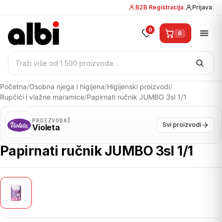
B2B Registracija
|
Prijava
|
0
0
Pretraži:
Početna
/
Osobna njega i higijena
/
Higijenski proizvodi
/
Rupčići i vlažne maramice
/
Papirnati ručnik JUMBO 3sl 1/1
PROIZVOĐAČ
Svi proizvodi
Violeta
Papirnati ručnik JUMBO 3sl 1/1