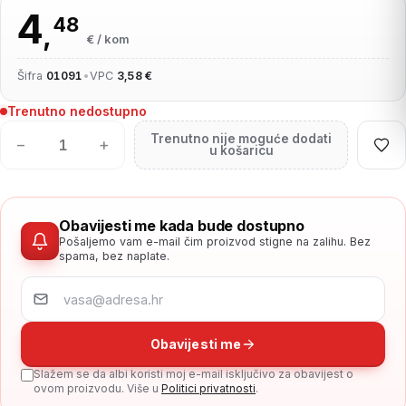
4
48
,
€ / kom
Šifra
01091
•
VPC
3,58 €
Trenutno nedostupno
Trenutno nije moguće dodati
−
+
u košaricu
Obavijesti me kada bude dostupno
Pošaljemo vam e-mail čim proizvod stigne na zalihu. Bez
spama, bez naplate.
Obavijesti me
Slažem se da albi koristi moj e-mail isključivo za obavijest o
ovom proizvodu. Više u
Politici privatnosti
.