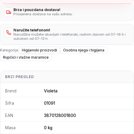
Brza i pouzdana dostava!
Provjerena dostava na vašu adresu.
Naručite telefonom!
Narudžbe možete obavljati i telefonski, radnim danom od 07–16 h i
subotom od 07–13 h.
Kategorija:
Higijenski proizvodi
Osobna njega i higijena
Rupčići i vlažne maramice
BRZI PREGLED
Brend
Violeta
Šifra
01091
EAN
3870128001800
Masa
0 kg