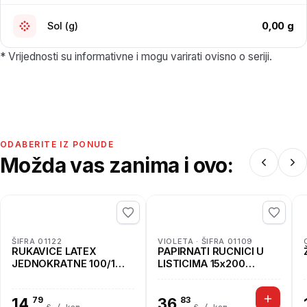
0,00 g
Sol (g)
* Vrijednosti su informativne i mogu varirati ovisno o seriji.
ODABERITE IZ PONUDE
Možda vas zanima i ovo:
ŠIFRA 01122
VIOLETA · ŠIFRA 01109
RUKAVICE LATEX
PAPIRNATI RUCNICI U
JEDNOKRATNE 100/1
LISTICIMA 15x200
ICOGUANTI
UBRUSI HIGI
14
79
36
83
,
,
€ / kom
€ / kom