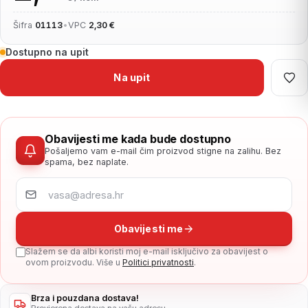
Šifra
01113
•
VPC
2,30 €
Dostupno na upit
Na upit
Obavijesti me kada bude dostupno
Pošaljemo vam e-mail čim proizvod stigne na zalihu. Bez
spama, bez naplate.
Obavijesti me
Slažem se da albi koristi moj e-mail isključivo za obavijest o
ovom proizvodu. Više u
Politici privatnosti
.
Brza i pouzdana dostava!