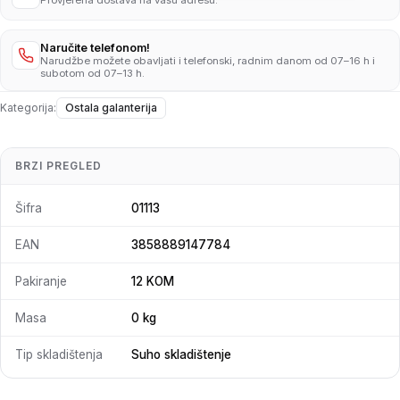
Provjerena dostava na vašu adresu.
Naručite telefonom!
Narudžbe možete obavljati i telefonski, radnim danom od 07–16 h i
subotom od 07–13 h.
Kategorija:
Ostala galanterija
BRZI PREGLED
Šifra
01113
EAN
3858889147784
Pakiranje
12 KOM
Masa
0 kg
Tip skladištenja
Suho skladištenje