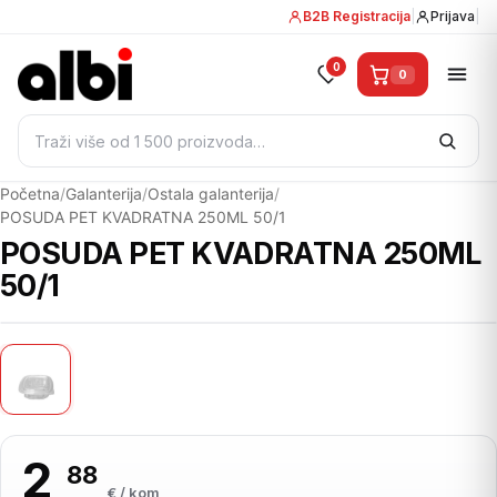
B2B Registracija
|
Prijava
|
0
0
Pretraži:
Početna
/
Galanterija
/
Ostala galanterija
/
POSUDA PET KVADRATNA 250ML 50/1
POSUDA PET KVADRATNA 250ML
50/1
2
88
,
€ / kom