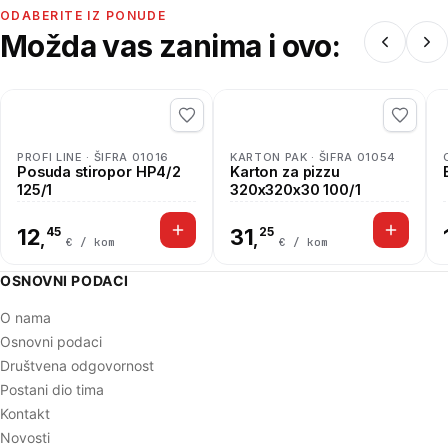
ODABERITE IZ PONUDE
Možda vas zanima i ovo:
PROFI LINE · ŠIFRA 01016
KARTON PAK · ŠIFRA 01054
Posuda stiropor HP4/2
Karton za pizzu
125/1
320x320x30 100/1
12
45
31
25
,
,
€ / kom
€ / kom
OSNOVNI PODACI
O nama
Osnovni podaci
Društvena odgovornost
Postani dio tima
Kontakt
Novosti