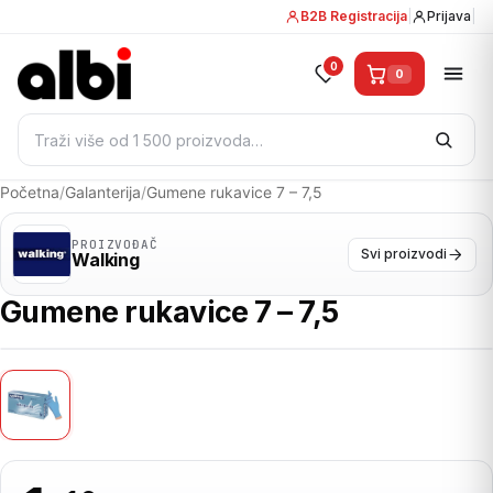
B2B Registracija
|
Prijava
|
0
0
Pretraži:
Početna
/
Galanterija
/
Gumene rukavice 7 – 7,5
PROIZVOĐAČ
Svi proizvodi
Walking
Gumene rukavice 7 – 7,5