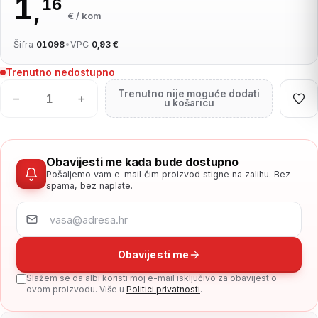
1
16
,
€ / kom
Šifra
01098
•
VPC
0,93 €
Trenutno nedostupno
Trenutno nije moguće dodati
−
+
u košaricu
Obavijesti me kada bude dostupno
Pošaljemo vam e-mail čim proizvod stigne na zalihu. Bez
spama, bez naplate.
Obavijesti me
Slažem se da albi koristi moj e-mail isključivo za obavijest o
ovom proizvodu. Više u
Politici privatnosti
.