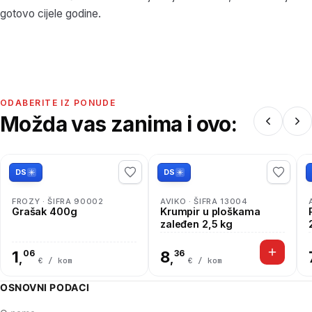
gotovo cijele godine.
ODABERITE IZ PONUDE
Možda vas zanima i ovo:
DS
DS
FROZY · ŠIFRA 90002
AVIKO · ŠIFRA 13004
Grašak 400g
Krumpir u ploškama
zaleđen 2,5 kg
1
06
8
36
,
,
€ / kom
€ / kom
OSNOVNI PODACI