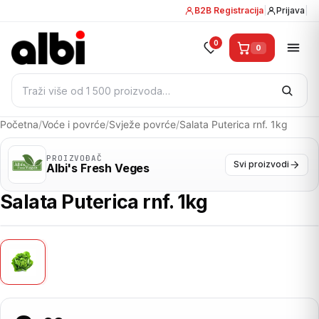
B2B Registracija
|
Prijava
|
0
0
Pretraži:
Početna
/
Voće i povrće
/
Svježe povrće
/
Salata Puterica rnf. 1kg
PROIZVOĐAČ
Svi proizvodi
Albi's Fresh Veges
Salata Puterica rnf. 1kg