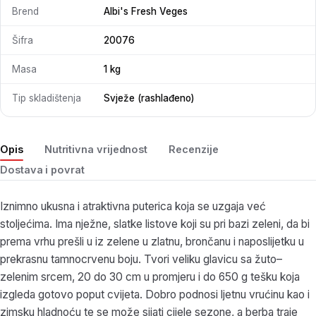
Brend
Albi's Fresh Veges
Šifra
20076
Masa
1 kg
Tip skladištenja
Svježe (rashlađeno)
Opis
Nutritivna vrijednost
Recenzije
Dostava i povrat
Iznimno ukusna i atraktivna puterica koja se uzgaja već
stoljećima. Ima nježne, slatke listove koji su pri bazi zeleni, da bi
prema vrhu prešli u iz zelene u zlatnu, brončanu i naposlijetku u
prekrasnu tamnocrvenu boju. Tvori veliku glavicu sa žuto–
zelenim srcem, 20 do 30 cm u promjeru i do 650 g tešku koja
izgleda gotovo poput cvijeta. Dobro podnosi ljetnu vrućinu kao i
zimsku hladnoću te se može sijati cijele sezone, a berba traje