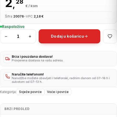
2
28
,
€ / kom
Šifra
20076
•
VPC
2,18 €
Raspoloživo
−
+
Dodaj u košaricu
Salata
Puterica
rnf.
1kg
Brza i pouzdana dostava!
Provjerena dostava na vašu adresu.
količina
Naručite telefonom!
Narudžbe možete obavljati i telefonski, radnim danom od 07–16 h i
subotom od 07–13 h.
Kategorija:
Svježe povrće
Voće i povrće
BRZI PREGLED