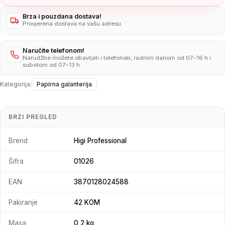
Brza i pouzdana dostava!
Provjerena dostava na vašu adresu.
Naručite telefonom!
Narudžbe možete obavljati i telefonski, radnim danom od 07–16 h i
subotom od 07–13 h.
Kategorija:
Papirna galanterija
BRZI PREGLED
Brend
Higi Professional
Šifra
01026
EAN
3870128024588
Pakiranje
42 KOM
Masa
0,2 kg