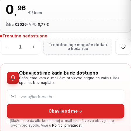
0
96
,
€ / kom
Šifra
01026
•
VPC
0,77 €
Trenutno nedostupno
Trenutno nije moguće dodati
−
+
u košaricu
Obavijesti me kada bude dostupno
Pošaljemo vam e-mail čim proizvod stigne na zalihu. Bez
spama, bez naplate.
Obavijesti me
Slažem se da albi koristi moj e-mail isključivo za obavijest o
ovom proizvodu. Više u
Politici privatnosti
.