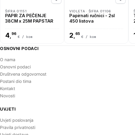
ŠIFRA 01151
VIOLETA · ŠIFRA 01106
PAPIR ZA PEČENJE
Papirnati ručnici - 2sl
38CM x 25M PAPSTAR
450 listova
4
96
2
65
,
,
€ / kom
€ / kom
OSNOVNI PODACI
O nama
Osnovni podaci
Društvena odgovornost
Postani dio tima
Kontakt
Novosti
UVJETI
Uvjeti poslovanja
Pravila privatnosti
Uvjeti dostave