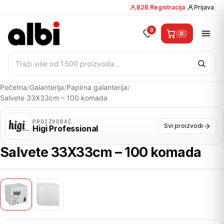
B2B Registracija
|
Prijava
|
0
0
Pretraži:
Početna
/
Galanterija
/
Papirna galanterija
/
Salvete 33X33cm – 100 komada
PROIZVOĐAČ
Svi proizvodi
Higi Professional
Salvete 33X33cm – 100 komada
01
/ 02