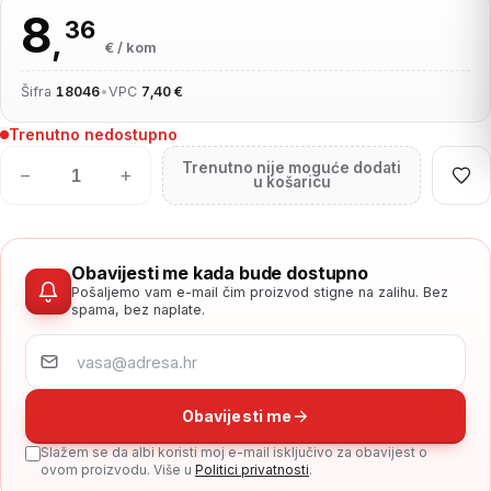
8
36
,
€ / kom
Šifra
18046
•
VPC
7,40 €
Trenutno nedostupno
Trenutno nije moguće dodati
−
+
u košaricu
Obavijesti me kada bude dostupno
Pošaljemo vam e-mail čim proizvod stigne na zalihu. Bez
spama, bez naplate.
Obavijesti me
Slažem se da albi koristi moj e-mail isključivo za obavijest o
ovom proizvodu. Više u
Politici privatnosti
.