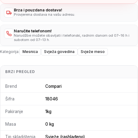
Brza i pouzdana dostava!
Provjerena dostava na vašu adresu.
Naručite telefonom!
Narudžbe možete obavljati i telefonski, radnim danom od 07–16 h i
subotom od 07–13 h.
Kategorija:
Mesnica
Svježa govedina
Svježe meso
BRZI PREGLED
Brend
Compari
Šifra
18046
Pakiranje
1kg
Masa
0 kg
Tip skladištenja
Svježe (rashlađeno)