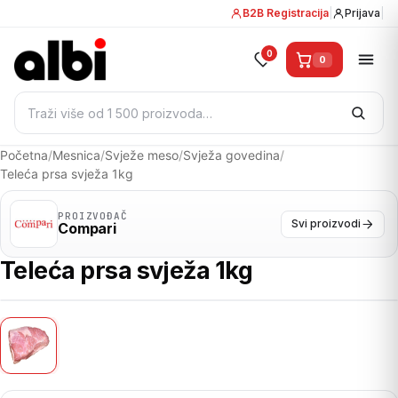
B2B Registracija
|
Prijava
|
0
0
Pretraži:
Početna
/
Mesnica
/
Svježe meso
/
Svježa govedina
/
Teleća prsa svježa 1kg
PROIZVOĐAČ
Svi proizvodi
Compari
Teleća prsa svježa 1kg