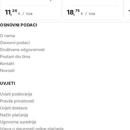
KG
11
24
18
75
,
,
€ / kom
€ / kom
OSNOVNI PODACI
O nama
Osnovni podaci
Društvena odgovornost
Postani dio tima
Kontakt
Novosti
UVJETI
Uvjeti poslovanja
Pravila privatnosti
Uvjeti dostave
Način plaćanja
Ugovorna suradnja
Izjava o sigurnosti online plaćanja