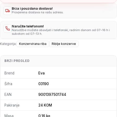
Brza i pouzdana dostava!
Provjerena dostava na vašu adresu.
Naručite telefonom!
Narudžbe možete obavljati i telefonski, radnim danom od 07–16 h i
subotom od 07–13 h.
Kategorija:
Konzervirana riba
Riblje konzerve
BRZI PREGLED
Brend
Eva
Šifra
03190
EAN
9001397501744
Pakiranje
24 KOM
Masa
0,16 kg