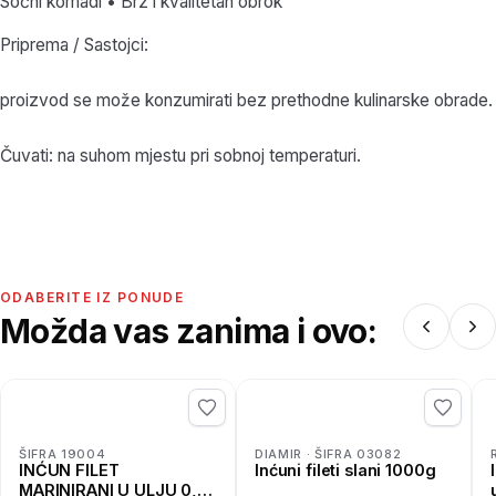
Sočni komadi • Brz i kvalitetan obrok
Priprema / Sastojci:
proizvod se može konzumirati bez prethodne kulinarske obrade.
Čuvati: na suhom mjestu pri sobnoj temperaturi.
ODABERITE IZ PONUDE
Možda vas zanima i ovo:
ŠIFRA 19004
DIAMIR · ŠIFRA 03082
INĆUN FILET
Inćuni fileti slani 1000g
MARINIRANI U ULJU 0,5