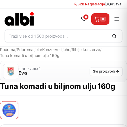
B2B Registracija
|
Prijava
|
0
0
Pretraži:
Početna
/
Priprema jela
/
Konzerve i juhe
/
Riblje konzerve
/
Tuna komadi u biljnom ulju 160g
PROIZVOĐAČ
Svi proizvodi
Eva
Tuna komadi u biljnom ulju 160g