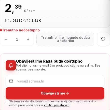
2
39
,
€ / kom
Šifra
03190
•
VPC
1,91 €
Trenutno nedostupno
Trenutno nije moguće dodati
−
+
u košaricu
Obavijesti me kada bude dostupno
Pošaljemo vam e-mail čim proizvod stigne na zalihu. Bez
spama, bez naplate.
Obavijesti me
Slažem se da albi koristi moj e-mail isključivo za obavijest o
ovom proizvodu. Više u
Politici privatnosti
.