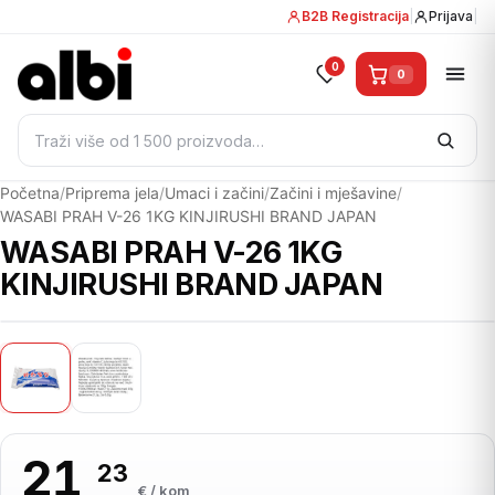
B2B Registracija
|
Prijava
|
0
0
Pretraži:
Početna
/
Priprema jela
/
Umaci i začini
/
Začini i mješavine
/
WASABI PRAH V-26 1KG KINJIRUSHI BRAND JAPAN
WASABI PRAH V-26 1KG
KINJIRUSHI BRAND JAPAN
01
/ 02
21
23
,
€ / kom