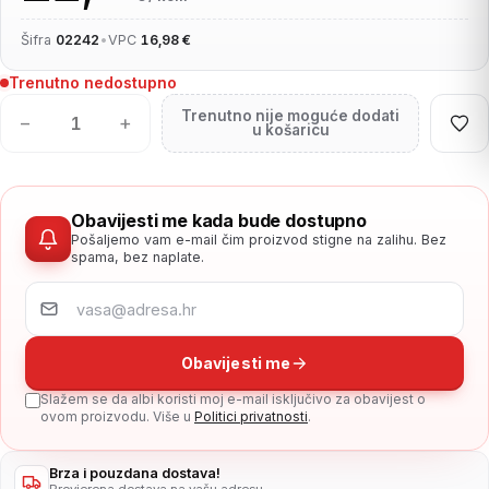
Šifra
02242
•
VPC
16,98 €
Trenutno nedostupno
Trenutno nije moguće dodati
−
+
u košaricu
Obavijesti me kada bude dostupno
Pošaljemo vam e-mail čim proizvod stigne na zalihu. Bez
spama, bez naplate.
Obavijesti me
Slažem se da albi koristi moj e-mail isključivo za obavijest o
ovom proizvodu. Više u
Politici privatnosti
.
Brza i pouzdana dostava!