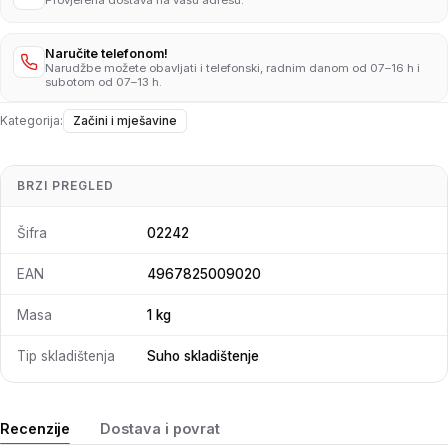
Provjerena dostava na vašu adresu.
Naručite telefonom!
Narudžbe možete obavljati i telefonski, radnim danom od 07–16 h i
subotom od 07–13 h.
Kategorija:
Začini i mješavine
BRZI PREGLED
Šifra
02242
EAN
4967825009020
Masa
1 kg
Tip skladištenja
Suho skladištenje
Recenzije
Dostava i povrat