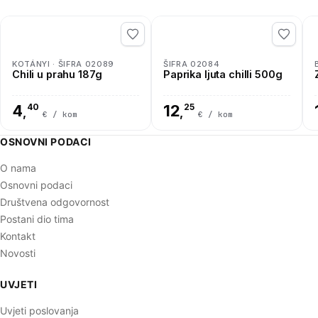
KOTÁNYI · ŠIFRA 02089
ŠIFRA 02084
Chili u prahu 187g
Paprika ljuta chilli 500g
4
40
12
25
,
,
€ / kom
€ / kom
OSNOVNI PODACI
O nama
Osnovni podaci
Društvena odgovornost
Postani dio tima
Kontakt
Novosti
UVJETI
Uvjeti poslovanja