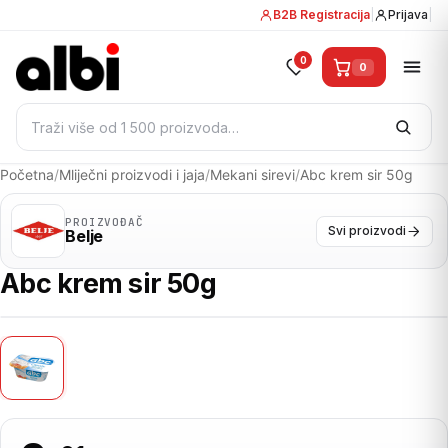
B2B Registracija
|
Prijava
|
0
0
Pretraži:
Početna
/
Mliječni proizvodi i jaja
/
Mekani sirevi
/
Abc krem sir 50g
PROIZVOĐAČ
Svi proizvodi
Belje
Abc krem sir 50g