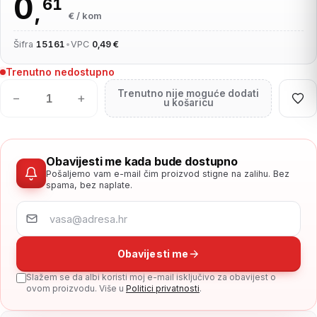
0
61
,
€ / kom
Šifra
15161
•
VPC
0,49 €
Trenutno nedostupno
Trenutno nije moguće dodati
−
+
u košaricu
Obavijesti me kada bude dostupno
Pošaljemo vam e-mail čim proizvod stigne na zalihu. Bez
spama, bez naplate.
Obavijesti me
Slažem se da albi koristi moj e-mail isključivo za obavijest o
ovom proizvodu. Više u
Politici privatnosti
.