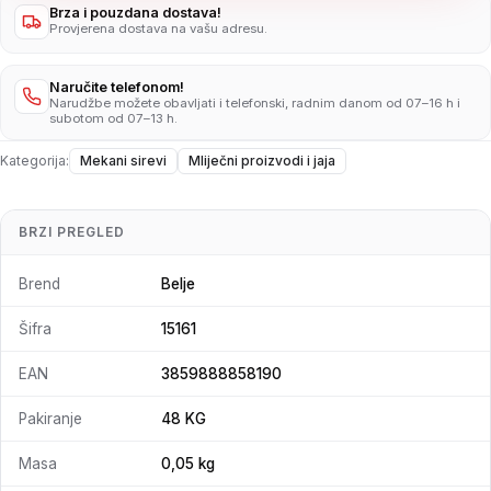
Brza i pouzdana dostava!
Provjerena dostava na vašu adresu.
Naručite telefonom!
Narudžbe možete obavljati i telefonski, radnim danom od 07–16 h i
subotom od 07–13 h.
Kategorija:
Mekani sirevi
Mliječni proizvodi i jaja
BRZI PREGLED
Brend
Belje
Šifra
15161
EAN
3859888858190
Pakiranje
48 KG
Masa
0,05 kg