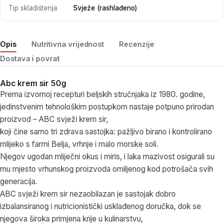
Tip skladištenja
Svježe (rashlađeno)
Opis
Nutritivna vrijednost
Recenzije
Dostava i povrat
Abc krem sir 50g
Prema izvornoj recepturi beljskih stručnjaka iz 1980. godine,
jedinstvenim tehnološkim postupkom nastaje potpuno prirodan
proizvod – ABC svježi krem sir,
koji čine samo tri zdrava sastojka: pažljivo birano i kontrolirano
mlijeko s farmi Belja, vrhnje i malo morske soli.
Njegov ugodan mliječni okus i miris, i laka mazivost osigurali su
mu mjesto vrhunskog proizvoda omiljenog kod potrošača svih
generacija.
ABC svježi krem sir nezaobilazan je sastojak dobro
izbalansiranog i nutricionistički usklađenog doručka, dok se
njegova široka primjena krije u kulinarstvu,