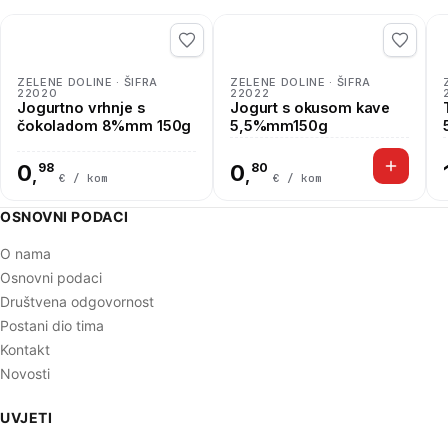
ZELENE DOLINE · ŠIFRA
ZELENE DOLINE · ŠIFRA
22020
22022
Jogurtno vrhnje s
Jogurt s okusom kave
čokoladom 8%mm 150g
5,5%mm150g
0
98
0
80
,
,
€ / kom
€ / kom
OSNOVNI PODACI
O nama
Osnovni podaci
Društvena odgovornost
Postani dio tima
Kontakt
Novosti
UVJETI