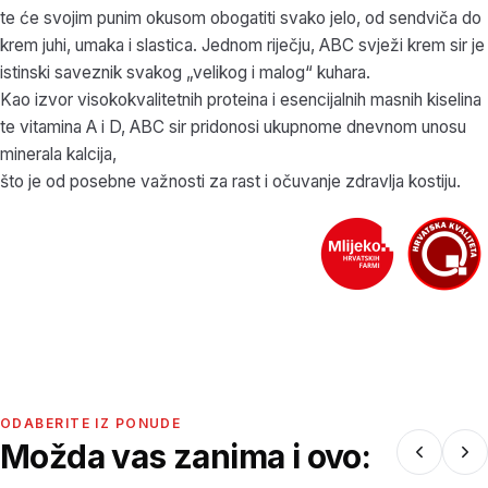
te će svojim punim okusom obogatiti svako jelo, od sendviča do
krem juhi, umaka i slastica. Jednom riječju, ABC svježi krem sir je
istinski saveznik svakog „velikog i malog“ kuhara.
Kao izvor visokokvalitetnih proteina i esencijalnih masnih kiselina
te vitamina A i D, ABC sir pridonosi ukupnome dnevnom unosu
minerala kalcija,
što je od posebne važnosti za rast i očuvanje zdravlja kostiju.
ODABERITE IZ PONUDE
Možda vas zanima i ovo: