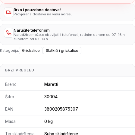
Brza i pouzdana dostava!
Provjerena dostava na vašu adresu.
Naručite telefonom!
Narudžbe možete obavljati i telefonski, radnim danom od 07–16 h i
subotom od 07–13 h.
Kategorija:
Grickalice
Slatkiši i grickalice
BRZI PREGLED
Brend
Maretti
Šifra
30004
EAN
3800205875307
Masa
0 kg
Tip skladištenja
Suho skladištenje