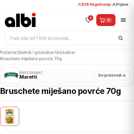
B2B Registracija
|
Prijava
|
0
0
Pretraži:
Početna
/
Slatkiši i grickalice
/
Grickalice
/
Bruschete miješano povrće 70g
PROIZVOĐAČ
Svi proizvodi
Maretti
Bruschete miješano povrće 70g