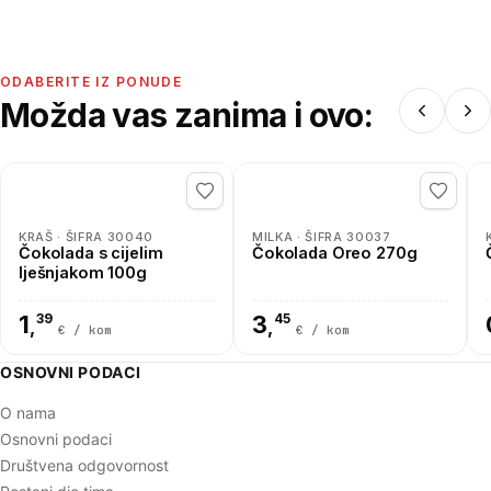
ODABERITE IZ PONUDE
Možda vas zanima i ovo:
KRAŠ · ŠIFRA 30040
MILKA · ŠIFRA 30037
Čokolada s cijelim
Čokolada Oreo 270g
lješnjakom 100g
1
39
3
45
,
,
€ / kom
€ / kom
OSNOVNI PODACI
O nama
Osnovni podaci
Društvena odgovornost