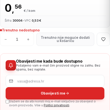
0
56
,
€ / kom
Šifra
30004
•
VPC
0,53 €
Trenutno nedostupno
Trenutno nije moguće dodati
−
+
u košaricu
Obavijesti me kada bude dostupno
Pošaljemo vam e-mail čim proizvod stigne na zalihu. Bez
spama, bez naplate.
Obavijesti me
Slažem se da albi koristi moj e-mail isključivo za obavijest o
ovom proizvodu. Više u
Politici privatnosti
.