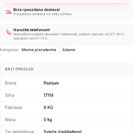
Brza i pouzdana dostava!
Provjerena dostava na vašu adresu.
Naručite telefonom!
Narudžbe možete obavljati i telefonski, radnim danom od 07–16 h i
subotom od 07–13 h.
Kategorija:
Mesne prerađevine
Salame
BRZI PREGLED
Brend
Pisinium
Šifra
17114
Pakiranje
6 KG
Masa
0 kg
Tip skladištenja
Svježe (rashlađeno)