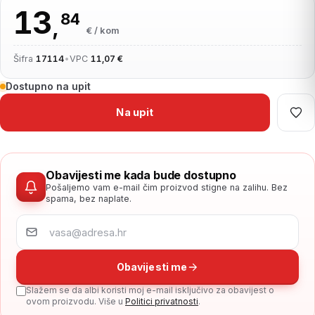
13
84
,
€ / kom
Šifra
17114
•
VPC
11,07 €
Dostupno na upit
Na upit
Obavijesti me kada bude dostupno
Pošaljemo vam e-mail čim proizvod stigne na zalihu. Bez
spama, bez naplate.
Obavijesti me
Slažem se da albi koristi moj e-mail isključivo za obavijest o
ovom proizvodu. Više u
Politici privatnosti
.