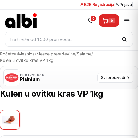
B2B Registracija
|
Prijava
|
0
0
Pretraži:
Početna
/
Mesnica
/
Mesne prerađevine
/
Salame
/
Kulen u ovitku kras VP 1kg
PROIZVOĐAČ
Svi proizvodi
Pisinium
Kulen u ovitku kras VP 1kg