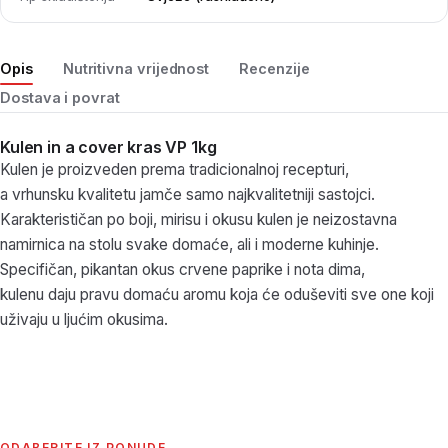
Opis
Nutritivna vrijednost
Recenzije
Dostava i povrat
Kulen in a cover kras VP 1kg
Kulen je proizveden prema tradicionalnoj recepturi,
a vrhunsku kvalitetu jamče samo najkvalitetniji sastojci.
Karakterističan po boji, mirisu i okusu kulen je neizostavna
namirnica na stolu svake domaće, ali i moderne kuhinje.
Specifičan, pikantan okus crvene paprike i nota dima,
kulenu daju pravu domaću aromu koja će oduševiti sve one koji
uživaju u ljućim okusima.
ODABERITE IZ PONUDE