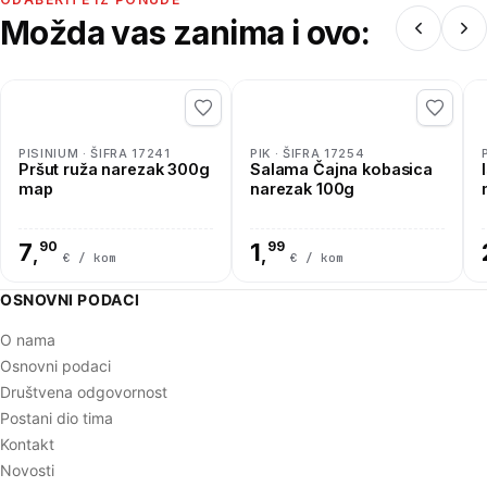
Možda vas zanima i ovo:
PISINIUM · ŠIFRA 17241
PIK · ŠIFRA 17254
Pršut ruža narezak 300g
Salama Čajna kobasica
map
narezak 100g
7
90
1
99
,
,
€ / kom
€ / kom
OSNOVNI PODACI
O nama
Osnovni podaci
Društvena odgovornost
Postani dio tima
Kontakt
Novosti