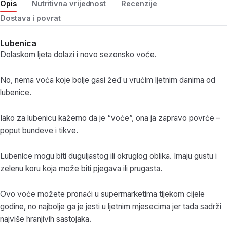
Opis
Nutritivna vrijednost
Recenzije
Dostava i povrat
Lubenica
Dolaskom ljeta dolazi i novo sezonsko voće.
No, nema voća koje bolje gasi žeđ u vrućim ljetnim danima od
lubenice.
Iako za lubenicu kažemo da je “voće”, ona ja zapravo povrće –
poput bundeve i tikve.
Lubenice mogu biti duguljastog ili okruglog oblika. Imaju gustu i
zelenu koru koja može biti pjegava ili prugasta.
Ovo voće možete pronaći u supermarketima tijekom cijele
godine, no najbolje ga je jesti u ljetnim mjesecima jer tada sadrži
najviše hranjivih sastojaka.