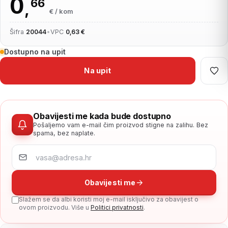
0
66
,
€ / kom
Šifra
20044
•
VPC
0,63 €
Dostupno na upit
Na upit
Obavijesti me kada bude dostupno
Pošaljemo vam e-mail čim proizvod stigne na zalihu. Bez
spama, bez naplate.
Obavijesti me
Slažem se da albi koristi moj e-mail isključivo za obavijest o
ovom proizvodu. Više u
Politici privatnosti
.