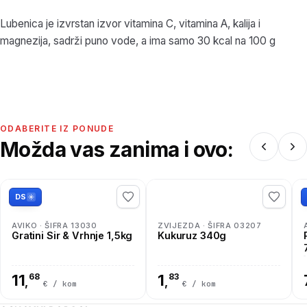
Lubenica je izvrstan izvor vitamina C, vitamina A, kalija i
magnezija, sadrži puno vode, a ima samo 30 kcal na 100 g
ODABERITE IZ PONUDE
Možda vas zanima i ovo:
DS
AVIKO · ŠIFRA 13030
ZVIJEZDA · ŠIFRA 03207
Gratini Sir & Vrhnje 1,5kg
Kukuruz 340g
11
68
1
83
,
,
€ / kom
€ / kom