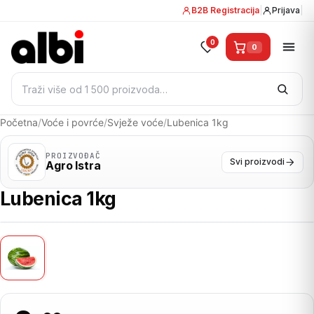
B2B Registracija
|
Prijava
|
0
0
Pretraži:
Početna
/
Voće i povrće
/
Svježe voće
/
Lubenica 1kg
PROIZVOĐAČ
Svi proizvodi
Agro Istra
Lubenica 1kg